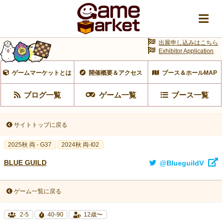
出展申し込みはこちら
Exhibitor Application
ゲームマーケットとは
開催概要＆アクセス
ブース＆ホールMAP
ブログ一覧
ゲーム一覧
ブース一覧
サイトトップに戻る
2025秋 両 - G37
2024秋 両-I02
BLUE GUILD
@BlueguildV
ゲーム一覧に戻る
2-5
40-90
12歳〜