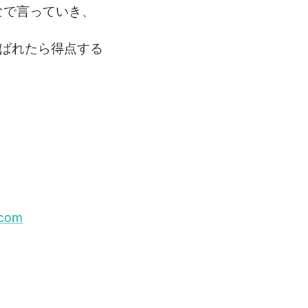
なで言っていき、
選ばれたら得点する
！
.com