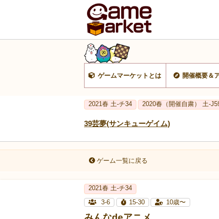
ゲームマーケットとは
開催概要＆
2021春 土-チ34
2020春（開催自粛） 土-J5
39芸夢(サンキューゲイム)
ゲーム一覧に戻る
2021春 土-チ34
3-6
15-30
10歳〜
みんなdeアニメ