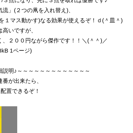
/２/３点になり、先に３点を取れば優勝です♪
流」(２つの凧を入れ替え)、
を１マス動かす)なる効果が使えるぞ！ｄ(＾皿＾)
は高いですが、
、２００円ながら傑作です！！＼(＾＾)／
8kB 1ページ)
細説明♪～～～～～～～～～～～～～
連番が出来たら、
に配置できるぞ！