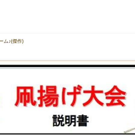
ム♪(傑作)