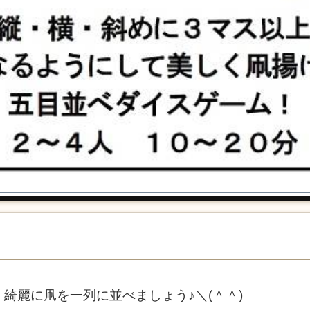
綺麗に凧を一列に並べましょう♪＼(＾＾)