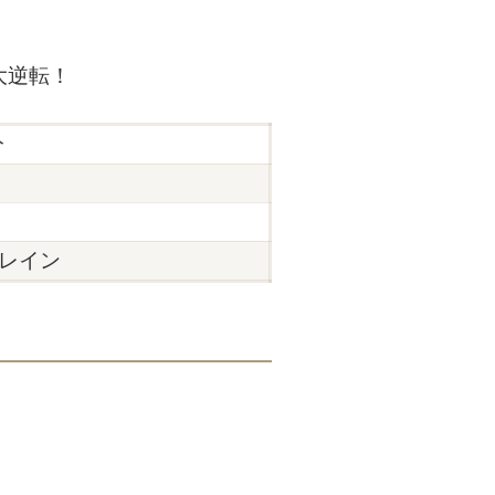
大逆転！
分
レイン