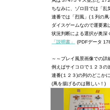
凧は３/４/５マス並ぶと１
ちなみに、ゾロ目では「乱気
連番では「烈風」(１列の凧
ダイスゲームなので運要素
状況判断による選択が奥深く
「説明書」
(PDFデータ 17
～～プレイ風景画像での詳
例えばサイコロで１２３の
連番(１２３)の列のどこか
(凧を揚げるのは難しい！)