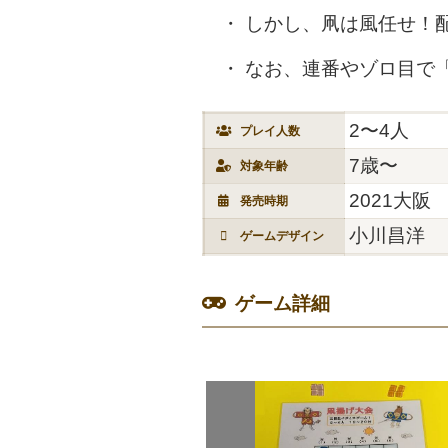
しかし、凧は風任せ！
なお、連番やゾロ目で「
2〜4人
プレイ人数
7歳〜
対象年齢
2021大阪
発売時期
小川昌洋
ゲームデザイン
ゲーム詳細