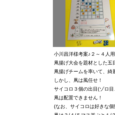
小川昌洋様考案♪２～４人
凧揚げ大会を題材とした五
凧揚げチームを率いて、綺麗
しかし、凧は風任せ！
サイコロ３個の出目(ゾロ目
凧は配置できません！
(なお、サイコロは好きな個