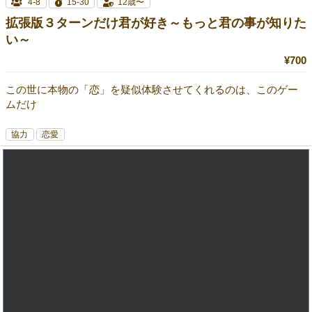
4-8
15-30
12歳〜
拡張版３ターンだけ君が好き～もっと君の事が知りた
い～
¥700
この世に本物の「恋」を疑似体験させてくれるのは、このゲー
ムだけ
協力
恋愛