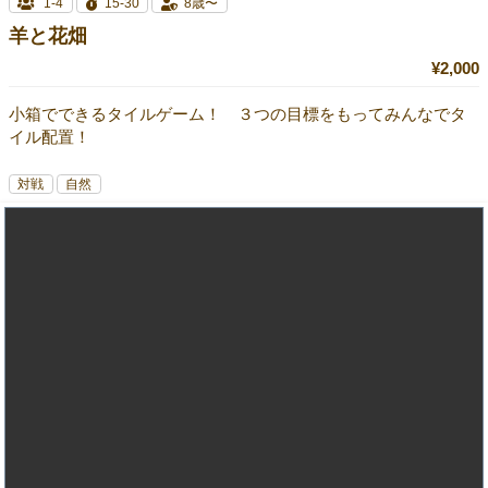
1-4
15-30
8歳〜
羊と花畑
¥2,000
小箱でできるタイルゲーム！ ３つの目標をもってみんなでタ
イル配置！
対戦
自然