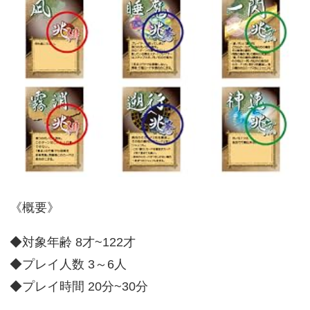
《概要》
◆対象年齢 8才~122才
◆プレイ人数 3～6人
◆プレイ時間 20分~30分