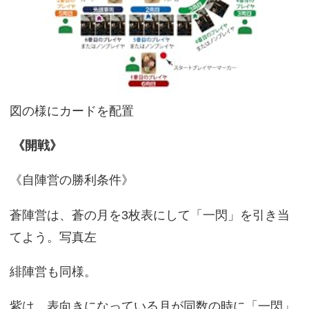
図の様にカードを配置
《開戦》
《自陣営の勝利条件》
蒼陣営は、蒼の月を3枚表にして「一閃」を引き当
てよう。写真左
緋陣営も同様。
紫は、表向きになっている月が同数の時に「一閃」