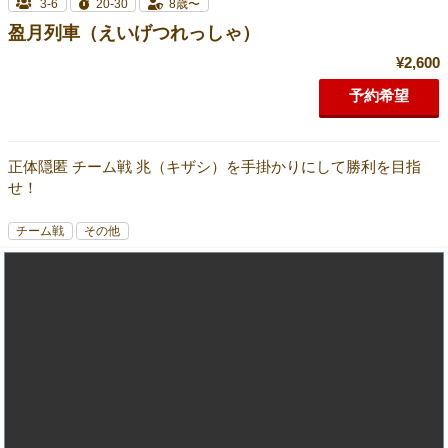
3-6
20-30
8歳〜
盈月列車（えいげつれっしゃ）
¥2,600
予約希望
正体隠匿 チーム戦 兆（キザシ）を手掛かりにして勝利を目指
せ！
チーム戦
その他