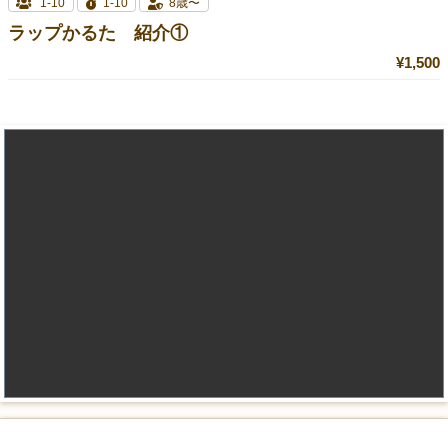
1-10
1-10
8歳〜
ラップかるた 紹介①
¥1,500