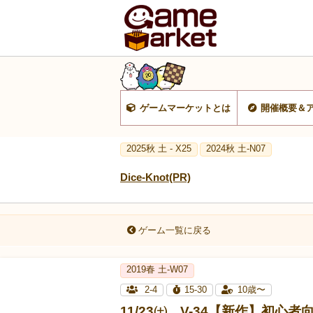
ゲームマーケットとは
開催概要＆
2025秋 土 - X25
2024秋 土-N07
Dice-Knot(PR)
ゲーム一覧に戻る
2019春 土-W07
2-4
15-30
10歳〜
11/23㈯ V-34【新作】初