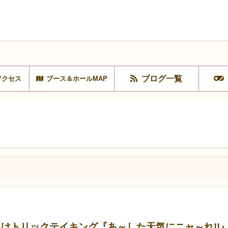
ブログ一覧
アクセス
ブース＆ホールMAP
心者向けトリックテイキング『あ～した天気にニャ～れ!