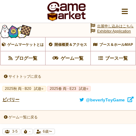
出展申し込みはこちら
Exhibitor Application
ゲームマーケットとは
開催概要＆アクセス
ブース＆ホールMAP
ブログ一覧
ゲーム一覧
ブース一覧
サイトトップに戻る
2025秋 両 - B20
試遊○
2025春 両 - E23
試遊○
ビバリー
@beverlyToyGame
ゲーム一覧に戻る
3-5
-
6歳〜