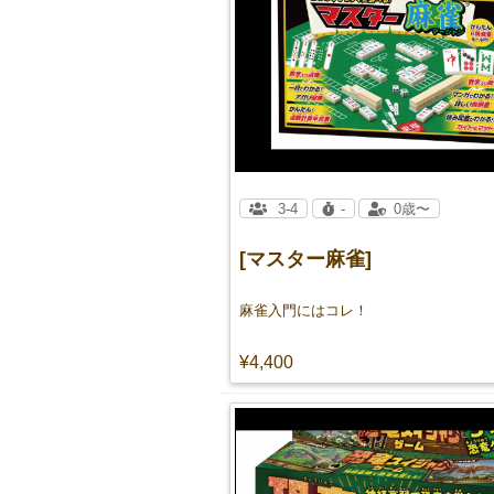
3-4
-
0歳〜
[マスター麻雀]
麻雀入門にはコレ！
¥4,400