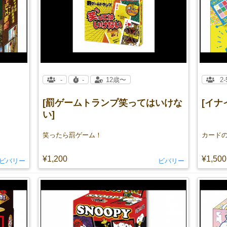
-
-
12歳〜
2-
[罰ゲームトランプ笑ってはいけな
[イナ
い]
笑ったら罰ゲーム！
¥1,200
¥1,500
ビバリー
ビバリー