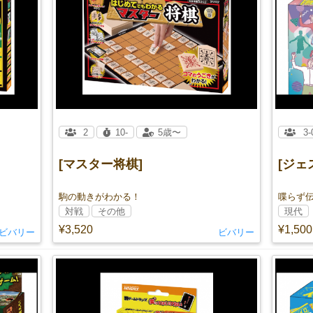
2
10-
5歳〜
3-
[マスター将棋]
[ジェ
駒の動きがわかる！
対戦
その他
現代
¥3,520
¥1,500
ビバリー
ビバリー