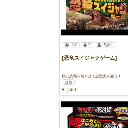
2-0
5-
5歳〜
[恐竜スイジャクゲーム]
同じ恐竜を引き当て記憶力を競う！
自然
¥1,500