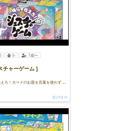
0
5-
7歳〜
スチャーゲーム ]
喋らず伝えろ！カードのお題を言葉を使わずに表現！表現力と想像力で楽しもう！
ビバリー