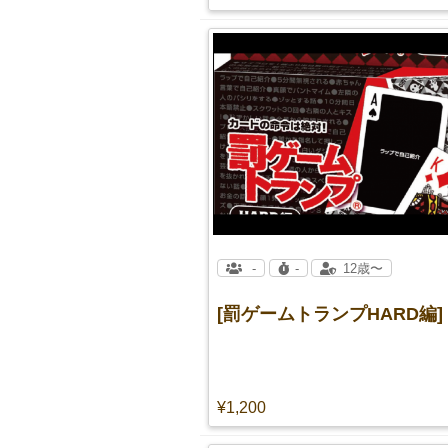
-
-
12歳〜
[罰ゲームトランプHARD編]
¥1,200