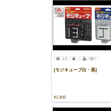
1-0
-
7歳〜
[モジキューブ白・黒]
¥1,800