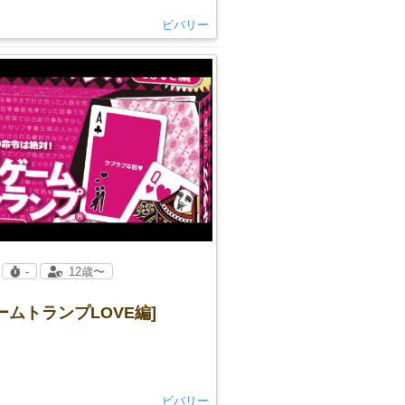
ビバリー
-
12歳〜
ームトランプLOVE編]
ビバリー