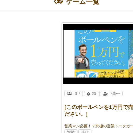
ゲーム一覧
3-7
20-
7歳〜
[このボールペンを1万円で
ださい。]
対戦
現代