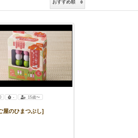
0
-
15歳〜
ご屋のひまつぶし]