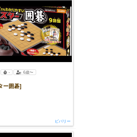
-
6歳〜
ター囲碁]
ビバリー