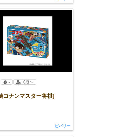
-
6歳〜
偵コナンマスター将棋]
ビバリー