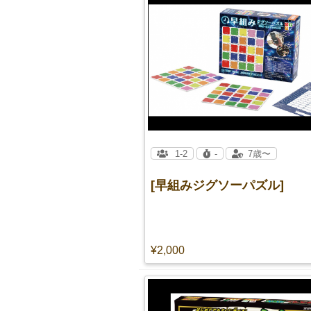
1-2
-
7歳〜
[早組みジグソーパズル]
¥2,000