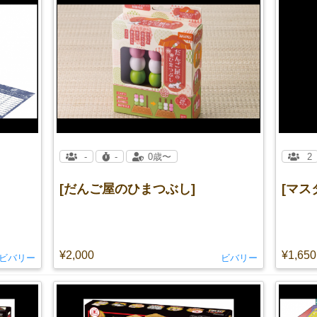
-
-
0歳〜
2
[だんご屋のひまつぶし]
[マス
¥2,000
¥1,650
ビバリー
ビバリー