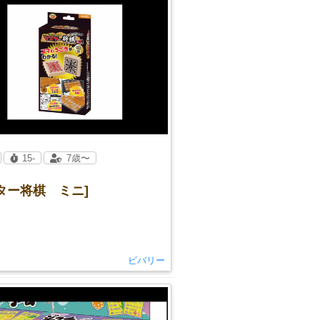
15-
7歳〜
ター将棋 ミニ]
ビバリー