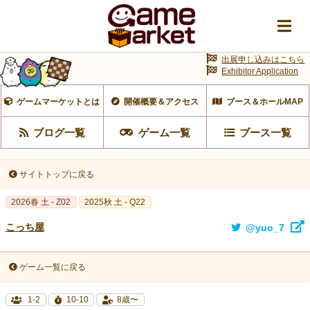
出展申し込みはこちら
Exhibitor Application
ゲームマーケットとは
開催概要＆アクセス
ブース＆ホールMAP
ブログ一覧
ゲーム一覧
ブース一覧
サイトトップに戻る
2026春 土 - Z02
2025秋 土 - Q22
こっち屋
@yuo_7
ゲーム一覧に戻る
1-2
10-10
8歳〜