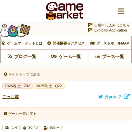
出展申し込みはこちら
Exhibitor Application
ゲームマーケットとは
開催概要＆アクセス
ブース＆ホールMAP
ブログ一覧
ゲーム一覧
ブース一覧
サイトトップに戻る
2026春 土 - Z02
2025秋 土 - Q22
こっち屋
@yuo_7
ゲーム一覧に戻る
1-4
30-40
8歳〜