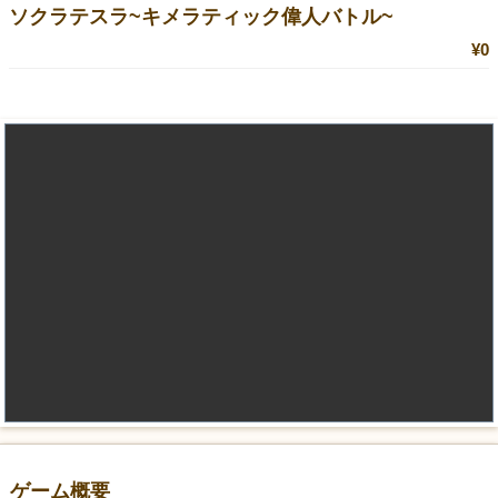
ソクラテスラ~キメラティック偉人バトル~
¥0
ゲーム概要