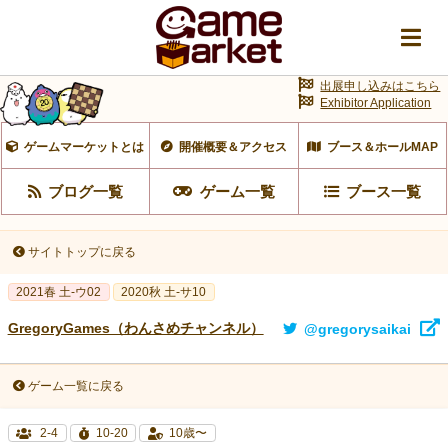
出展申し込みはこちら
Exhibitor Application
ゲームマーケットとは
開催概要＆アクセス
ブース＆ホールMAP
ブログ一覧
ゲーム一覧
ブース一覧
サイトトップに戻る
2021春 土-ウ02
2020秋 土-サ10
GregoryGames（わんさめチャンネル）
@gregorysaikai
ゲーム一覧に戻る
2-4
10-20
10歳〜