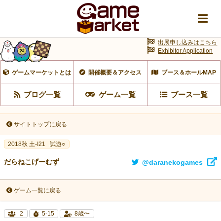
出展申し込みはこちら
Exhibitor Application
ゲームマーケットとは
開催概要＆アクセス
ブース＆ホールMAP
ブログ一覧
ゲーム一覧
ブース一覧
サイトトップに戻る
2018秋 土-I21
試遊○
だらねこげーむず
@daranekogames
ゲーム一覧に戻る
2
5-15
8歳〜