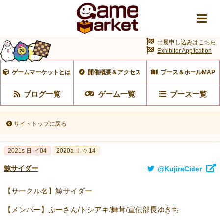
出展申し込みはこちら
Exhibitor Application
ゲームマーケットとは
開催概要＆アクセス
ブース＆ホールMAP
ブログ一覧
ゲーム一覧
ブース一覧
サイトトップに戻る
2021s 日-イ04
2020a 土-ケ14
鯨サイダー
@KujiraCider
【サークル名】鯨サイダー
【メンバー】ぷーさん/トシアキ/舞茸/宣伝部長ゆきち