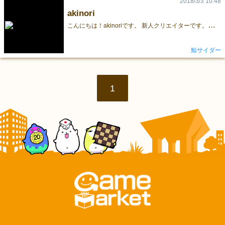
2018/3/3 10:48
akinori
こ
んにちは！akinoriです。 新人クリエイターです。どうぞよろしくお願いいたします。 みんなで盛り上げていきましょう(*'▽')
鯨サイダー
1