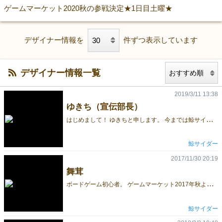
ゲームマーケット2020秋の参戦決定★1日目土曜★
デザイナー情報を
件ずつ表示しています
デザイナー情報一覧
2019/3/11 13:38
ゆきち（宣伝部長）
は
じめまして！ ゆきちと申します。 今までは鯨サイダーの広報担当として、 公式サイトの更新やTwitterの更新など 販促をメインにお手伝いさせて頂いておりました。 この度、ゲムマ2019春に自身が手掛けるゲームを出すことになりました！ 新参者ですがどうぞ宜しくお願い致します♪
鯨サイダー
2017/11/30 20:19
舞茸
ボ
ードゲーム初心者。 ゲームマーケット2017年秋より初参戦！ よろしくお願いします！
鯨サイダー