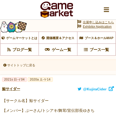
出展申し込みはこちら
Exhibitor Application
ゲームマーケットとは
開催概要＆アクセス
ブース＆ホールMAP
ブログ一覧
ゲーム一覧
ブース一覧
サイトトップに戻る
2021s 日-イ04
2020a 土-ケ14
鯨サイダー
@KujiraCider
【サークル名】鯨サイダー
【メンバー】ぷーさん/トシアキ/舞茸/宣伝部長ゆきち