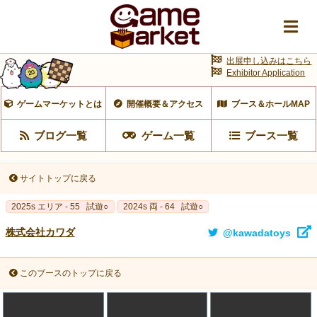
出展申し込みはこちら
Exhibitor Application
ゲームマーケットとは
開催概要＆アクセス
ブース＆ホールMAP
ブログ一覧
ゲーム一覧
ブース一覧
サイトトップに戻る
2025s エリア - 55
試遊○
2024s 両 - 64
試遊○
株式会社カワダ
@kawadatoys
このブースのトップに戻る