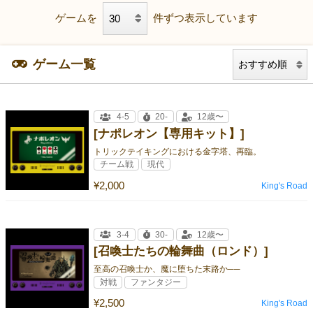
ゲームを
件ずつ表示しています
ゲーム一覧
4-5
20-
12歳〜
[ナポレオン【専用キット】]
トリックテイキングにおける金字塔、再臨。
チーム戦
現代
¥2,000
King's Road
3-4
30-
12歳〜
[召喚士たちの輪舞曲（ロンド）]
至高の召喚士か、魔に堕ちた末路か──
対戦
ファンタジー
¥2,500
King's Road