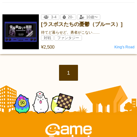
3-4
20-
10歳〜
[ラスボスたちの憂鬱（ブルース）]
待てど暮らせど、勇者がこない……
対戦
ファンタジー
¥2,500
King's Road
1