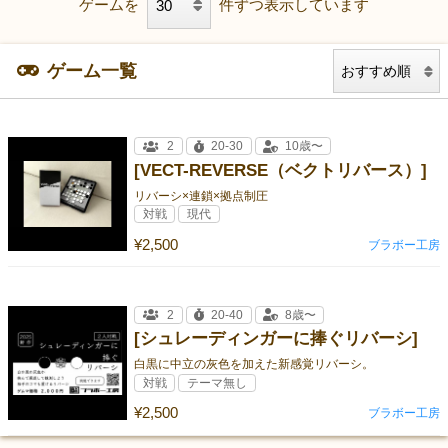
ゲームを
件ずつ表示しています
ゲーム一覧
2
20-30
10歳〜
[VECT-REVERSE（ベクトリバース）]
リバーシ×連鎖×拠点制圧
対戦
現代
¥2,500
ブラボー工房
2
20-40
8歳〜
[シュレーディンガーに捧ぐリバーシ]
白黒に中立の灰色を加えた新感覚リバーシ。
対戦
テーマ無し
¥2,500
ブラボー工房