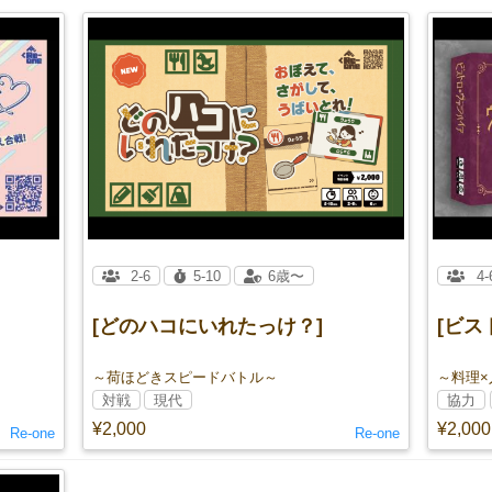
2-6
5-10
6歳〜
4-
[どのハコにいれたっけ？]
[ビス
～荷ほどきスピードバトル～
～料理
対戦
現代
協力
¥2,000
¥2,000
Re-one
Re-one