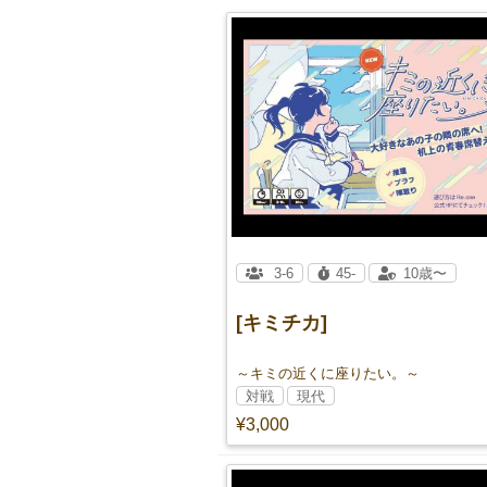
3-6
45-
10歳〜
[キミチカ]
～キミの近くに座りたい。～
対戦
現代
¥3,000