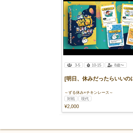
3-5
10-15
8歳〜
[明日、休みだったらいいのに
～ずる休み×チキンレース～
対戦
現代
¥2,000