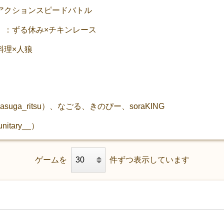
アクションスピードバトル
』：ずる休み×チキンレース
料理×人狼
ga_ritsu）、なごる、きのぴー、soraKING
tary__）
ゲームを
件ずつ表示しています