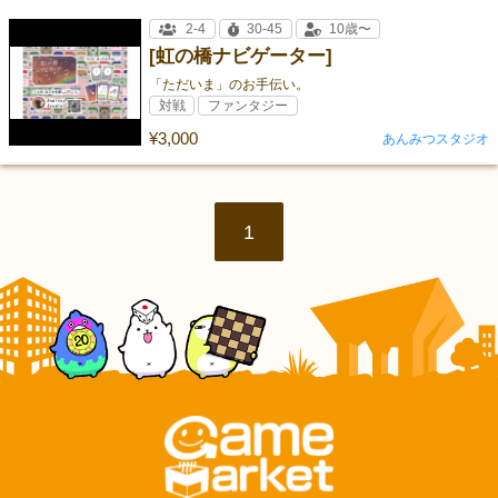
2-4
30-45
10歳〜
[虹の橋ナビゲーター]
「ただいま」のお手伝い。
対戦
ファンタジー
¥3,000
あんみつスタジオ
1