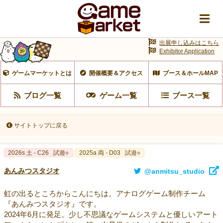
出展申し込みはこちら
Exhibitor Application
ゲームマーケットとは
開催概要＆アクセス
ブース＆ホールMAP
ブログ一覧
ゲーム一覧
ブース一覧
サイトトップに戻る
2026s 土 - C26
試遊○
2025a 両 - D03
試遊○
あんみつスタジオ
@anmitsu_studio
虹の出るところからこんにちは。アナログゲーム制作チーム
『あんみつスタジオ』です。
2024年6月に発足。少し不思議なゲームシステムと優しいアート