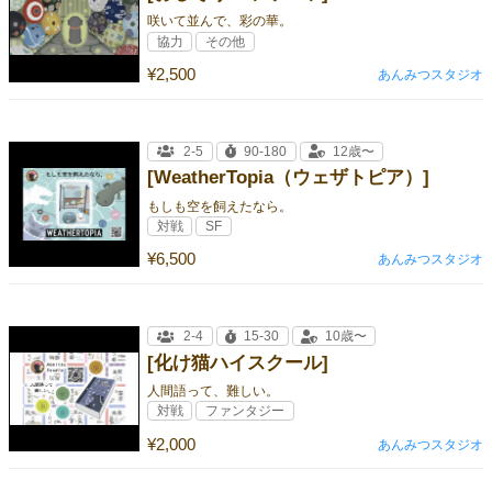
咲いて並んで、彩の華。
協力
その他
¥2,500
あんみつスタジオ
2-5
90-180
12歳〜
[WeatherTopia（ウェザトピア）]
もしも空を飼えたなら。
対戦
SF
¥6,500
あんみつスタジオ
2-4
15-30
10歳〜
[化け猫ハイスクール]
人間語って、難しい。
対戦
ファンタジー
¥2,000
あんみつスタジオ