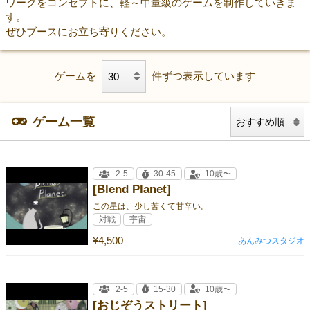
ワークをコンセプトに、軽～中量級のゲームを制作していきま
す。
ぜひブースにお立ち寄りください。
ゲームを
件ずつ表示しています
ゲーム一覧
2-5
30-45
10歳〜
[Blend Planet]
この星は、少し苦くて甘辛い。
対戦
宇宙
¥4,500
あんみつスタジオ
2-5
15-30
10歳〜
[おじぞうストリート]