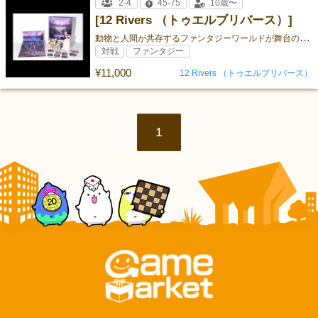
2-4
45-75
10歳〜
[12 Rivers （トゥエルブリバース）]
動
物と人間が共存するファンタジーワールドが舞台の、斬新なギミックの陣取りゲーム。流れる資源をせきとめて、村を豊かにしよう！
対戦
ファンタジー
¥11,000
12 Rivers （トゥエルブリバース）
1