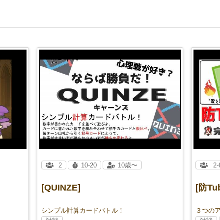
2
10-20
10歳〜
2-
[QUINZE]
[防T
シンプル計算カードバトル！