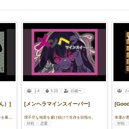
1-4
5-10
15歳〜
2-
ん）]
[メンヘラマインスイーパー]
[Good
社会を綺麗にするため、他社の汚い仕事を暴き、自分の仕事をこなしていく。
理不尽な地雷を避け続けて生存を目指せ。
幸運か
対戦
恋愛
対戦