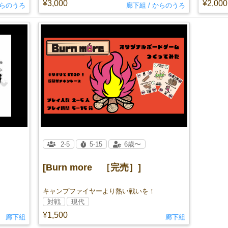
¥3,000
¥2,000
からのうろ
廊下組 / からのうろ
2-5
5-15
6歳〜
[Burn more ［完売］]
キャンプファイヤーより熱い戦いを！
対戦
現代
¥1,500
廊下組
廊下組