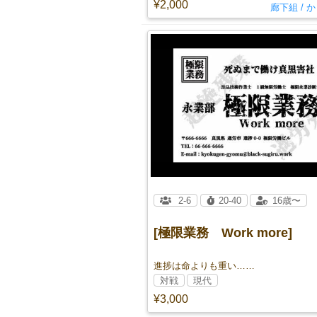
¥2,000
廊下組 / 
2-6
20-40
16歳〜
[極限業務 Work more]
進捗は命よりも重い……
対戦
現代
¥3,000