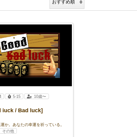
4
5-15
10歳〜
 iuck / Bad luck]
悪運か。あなたの幸運を祈っている。
その他