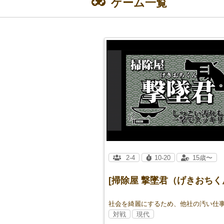
ゲーム一覧
2-4
10-20
15歳〜
[掃除屋 撃墜君（げきおちく
対戦
現代