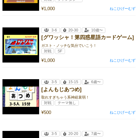
¥1,000
ねこひげーむず
3-6
20-30
10歳〜
[グワッシャ！第四惑星語カードゲーム]
ガスト・ノッチな気分でいこう！
対戦
SF
¥1,000
ねこひげーむず
3-5
15-15
6歳〜
[よんもじあつめ]
取れすぎちゃう系神経衰弱！
対戦
テーマ無し
¥500
ねこひげーむず
3-5
20-20
7歳〜