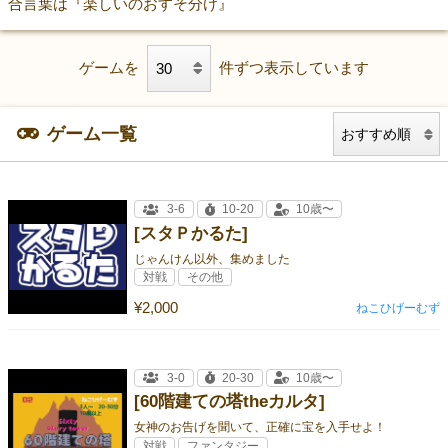
合言葉は『楽しいのおすそ分け』
ゲームを
件ずつ表示しています
ゲーム一覧
3-6
10-20
10歳〜
[スタＰかるた]
じゃんけん以外、集めました
対戦
その他
¥2,000
ねこひげーむず
3-0
20-30
10歳〜
[60階建ての塔theカルタ]
女神のお告げを聞いて、正確に宝を入手せよ！
対戦
ファンタジー