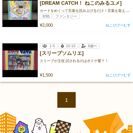
[DREAM CATCH！ ねこのみるユメ]
カ
ードをめくって言葉を読み上げるだけ！言葉を覚えてユメを完成させよう！
対戦
ファンタジー
¥2,000
ねこひげーむず
1-5
10-10
8歳〜
[スリーブソムリエ]
スリーブが主役 試されるのはボドゲ愛？！
¥1,500
ねこひげーむず
1