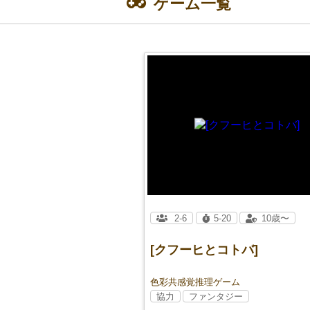
ゲーム一覧
2-6
5-20
10歳〜
[クフーヒとコトバ]
色彩共感覚推理ゲーム
協力
ファンタジー