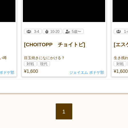
3-4
10-20
5歳〜
1-
[CHOITOPP チョイトピ]
[エ
い噂
目玉焼きになにかける？
生き残
対戦
現代
対戦
¥1,600
¥1,600
 ボドゲ部
ジェイエム ボドゲ部
1