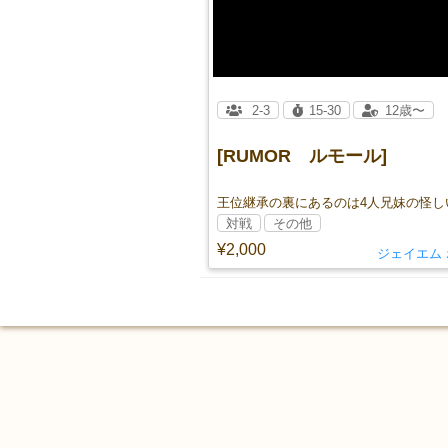
2-3
15-30
12歳〜
[RUMOR ルモール]
王位継承の裏にあるのは4人兄妹の怪し
対戦
その他
¥2,000
ジェイエム