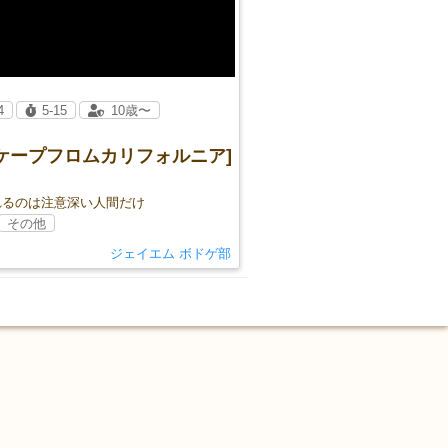
4
5-15
10歳〜
スケープフロムカリフォルニア]
れるのは注意深い人間だけ
その他
ジェイエム ボドゲ部