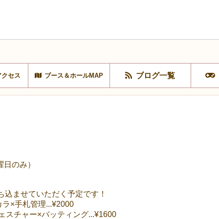
ブログ一覧
アクセス
ブース＆ホールMAP
曜日のみ）
持ち込ませていただく予定です！
手札管理...¥2000
スチャー×バッティング...¥1600