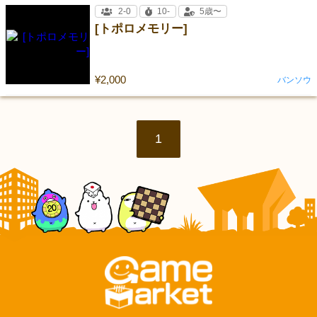
2-0
10-
5歳〜
[トポロメモリー]
¥2,000
バンソウ
1