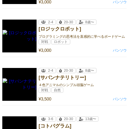
¥3,000
バンソウ
2-4
20-30
8歳〜
[ロジックロボット]
プログラミングの思考法を直感的に学べるボードゲーム
対戦
ロボット
¥3,000
バンソウ
2-4
20-30
8歳〜
[サバンナテリトリー]
４色アニマルのシンプル頭脳ゲーム
対戦
自然
¥3,500
バンソウ
3-6
20-30
13歳〜
[コトバグラム]