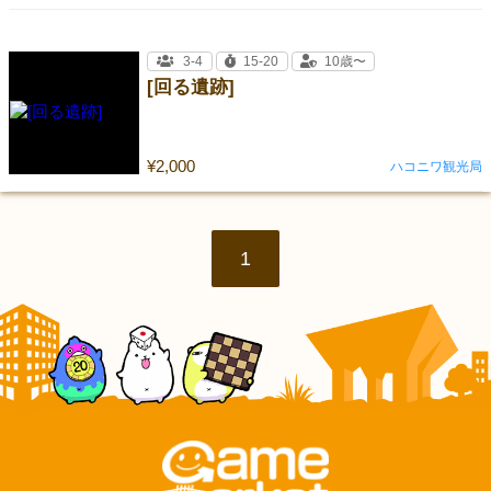
3-4
15-20
10歳〜
[回る遺跡]
¥2,000
ハコニワ観光局
1