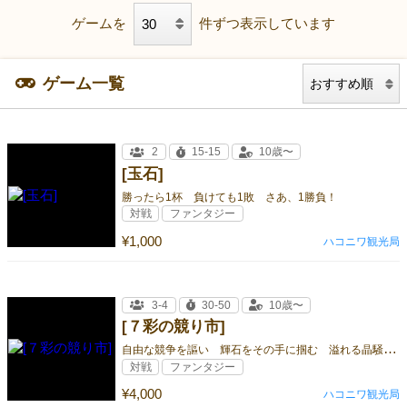
ゲームを
件ずつ表示しています
ゲーム一覧
2
15-15
10歳〜
[玉石]
勝ったら1杯 負けても1敗 さあ、1勝負！
対戦
ファンタジー
¥1,000
ハコニワ観光局
3-4
30-50
10歳〜
[７彩の競り市]
自
由な競争を謳い 輝石をその手に掴む 溢れる晶騒に色めく《７彩の競り市》へ、ようこそ
対戦
ファンタジー
¥4,000
ハコニワ観光局