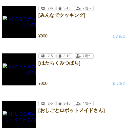
2-6
5-15
7歳〜
[みんなでクッキング]
¥900
まよあじ
2-5
3-10
7歳〜
[はたらくみつばち]
¥900
まよあじ
2-5
3-10
4歳〜
[おしごとロボットメイドさん]