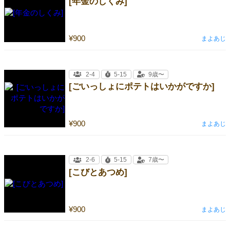
[年金のしくみ]
¥900
まよあじ
2-4
5-15
9歳〜
[ごいっしょにポテトはいかがですか]
¥900
まよあじ
2-6
5-15
7歳〜
[こびとあつめ]
¥900
まよあじ