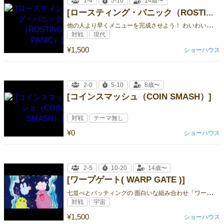
1-4
5-10
14歳〜
[ロースティング・パニック（ROSTING PANIC）]
他
の人より早くメニューを完成させよう！ わいわい大騒ぎのパーティーゲーム！「ロースティング・パニック」
対戦
現代
¥1,500
ショーハウス
2-0
5-10
8歳〜
[コインスマッシュ（COIN SMASH）]
対戦
テーマ無し
¥0
ショーハウス
2-5
10-20
14歳〜
[ワープゲート( WARP GATE )]
七
並べとバッティングの 面白いな組み合わせ「ワープゲート」
対戦
宇宙
¥1,500
ショーハウス