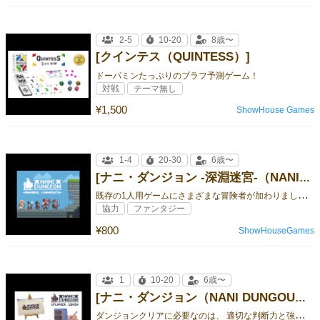
2-5
10-20
8歳〜
[クインテス（QUINTESS）]
ドーパミンたっぷりのブラフ予測ゲーム！
対戦
テーマ無し
¥1,500
ShowHouse Games
1-4
20-30
6歳〜
[ナニ・ダンジョン -深淵迷宮-（NANI DUNGOUN -Abyssal Labyrinth- ）]
既
存の1人用ゲームにさまざまな冒険者が加わりました。 一緒にダンジョンを攻略してみましょう！
協力
ファンタジー
¥800
ShowHouseGames
1
10-20
6歳〜
[ナニ・ダンジョン（NANI DUNGOUN）]
ダ
ンジョンクリアに必要なのは、 適切な判断力と強力な運！ 両方を捕まえられるか 試してみましょう！