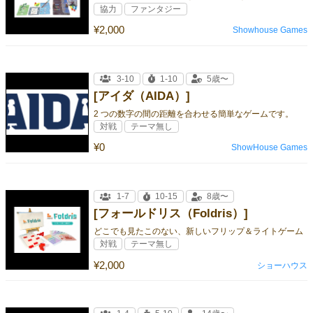
協力
ファンタジー
¥2,000
Showhouse Games
3-10
1-10
5歳〜
[アイダ（AIDA）]
2 つの数字の間の距離を合わせる簡単なゲームです。
対戦
テーマ無し
¥0
ShowHouse Games
1-7
10-15
8歳〜
[フォールドリス（Foldris）]
どこでも見たこのない、新しいフリップ＆ライトゲーム
対戦
テーマ無し
¥2,000
ショーハウス