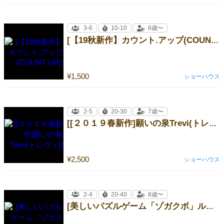
3-6
10-10
8歳〜
[【19秋新作】カウント.アップ(COUNT UP)]
¥1,500
ショーハウス
2-5
20-30
7歳〜
[[２０１９春新作]願いの泉Trevi(トレヴィ)]
¥2,500
ショーハウス
2-4
20-40
8歳〜
[美しいパズルゲーム「ゾガクボ」ルール説明]