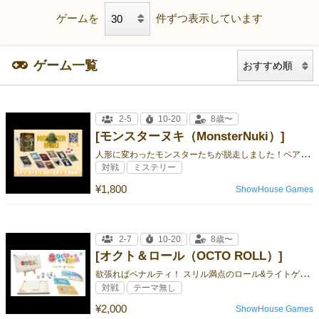
ゲームを
件ずつ表示しています
ゲーム一覧
2-5
10-20
8歳〜
[モンスターヌキ（MonsterNuki）]
人
形に変わったモンスターたちが脱走しました！ペアを揃えて無事に捕獲してください！
対戦
ミステリー
¥1,800
ShowHouse Games
2-7
10-20
8歳〜
[オクト＆ロール（OCTO ROLL）]
欲
張ればペナルティ！ スリル満点のロール&ライトゲーム！
対戦
テーマ無し
¥2,000
ShowHouse Games