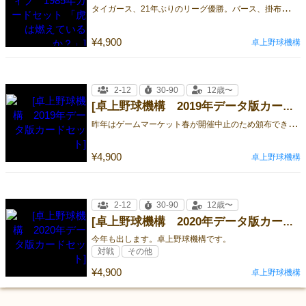
タ
イガース、21年ぶりのリーグ優勝。バース、掛布、岡田。伝説のバックスクリーン三連発がいま甦る。
¥4,900
卓上野球機構
2-12
30-90
12歳〜
[卓上野球機構 2019年データ版カードセット]
昨
年はゲームマーケット春が開催中止のため頒布できませんでした。ひょっとしてご希望の方もおられるかと思い、少しですが出展します。
¥4,900
卓上野球機構
2-12
30-90
12歳〜
[卓上野球機構 2020年データ版カードセット]
今年も出します。卓上野球機構です。
対戦
その他
¥4,900
卓上野球機構