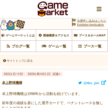
出展申し込みはこちら
Exhibitor Application
ゲームマーケットとは
開催概要＆アクセス
ブース＆ホールMAP
ブログ一覧
ゲーム一覧
ブース一覧
サイトトップに戻る
2021s 日-ウ32
2020s 両-H21-22
試遊○
卓上野球機構
@tbo_jim
卓上野球機構は1998年から活動を続けています。
前年度の成績を基にした選手カードで、ペナントレースを愉し
むことができます。