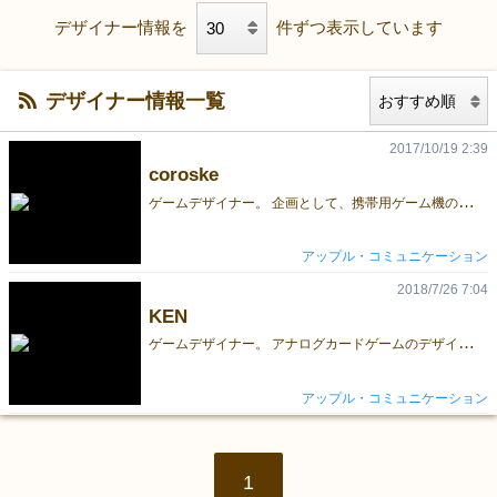
デザイナー情報を
件ずつ表示しています
デザイナー情報一覧
2017/10/19 2:39
coroske
ゲ
ームデザイナー。 企画として、携帯用ゲーム機のゲームを制作していました。 アナログカードゲーム制作との違いに戸惑っています…(^_^;)
アップル・コミュニケーション
2018/7/26 7:04
KEN
ゲ
ームデザイナー。 アナログカードゲームのデザインは初心者です… 現在「ゲームマーケット2018秋」に出展予定のカードゲーム『核心』を鋭意制作中です！ かつてない程、深いコミュニケーションを体験できると思います。 乞うご期待ください！！
アップル・コミュニケーション
1