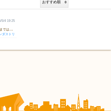
/5/4 19:25
２０１４年から、アナログゲームのゲームデザイナーになる。 それまでは、テレビゲームを開発していた。 直感的で分かりやすいゲームと、 ゲーム自体はあまり得意でないので、協力型ゲームが好き。 ＜好きなゲーム＞ ・マラケシュ ・ドミニオン ・戦国時代 ・禁断の砂漠 ・パンデミック ・エイトエピックス ・タイムボム
ンダストリ