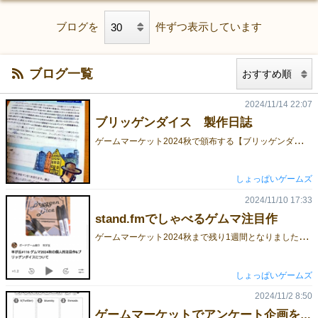
ブログを
件ずつ表示しています
ブログ一覧
2024/11/14 22:07
ブリッゲンダイス 製作日誌
ゲ
ームマーケット2024秋で頒布する【ブリッゲンダイス】について、1年以上にわたるドタバタをnoteにまとめました。思いのほか右往左往しています。ボードゲームの製作をやってみようかなって方の一助になればとおもいます。 https://note.com/nobirobeisan/n/n898146b9ae8b
しょっぱいゲームズ
2024/11/10 17:33
stand.fmでしゃべるゲムマ注目作
ゲ
ームマーケット2024秋まで残り1週間となりました。stand.fmというアプリで個人的ゲムマ注目作を発表しておりますので、情報収集の一助になれば幸いです。良ければチャック横丁06にも寄ってね! https://stand.fm/episodes/672b7d066d083c983099f909
しょっぱいゲームズ
2024/11/2 8:50
ゲームマーケットでアンケート企画を行います