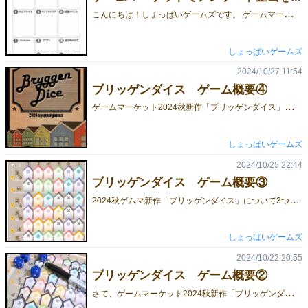
こ
んにちは！しょっぱいゲームズです。 ゲームマーケット2024秋で、こんな試みをしてみようと思っています！ 題して 【#私の作品あなたはどこから】です。 とどのつまり「何を見てこのゲームに興味を持ちましたか？」というアンケートです。 塩のゲムマ新作【ブリッゲンダイス】を訪ねに土曜日横丁6まで来てくれた方と話すきっかけに、と考えました！ また、ゲームマーケットに出展される方にとっては、自分のゲームが何を見て興味を持ってもらえたのか？どの宣伝が効果を発揮ししたのか？ 等などを知るきっかけになることもあるかと思います。 【ウチのブースでもやってみようかしら】って出展者の方は、X（旧Twitter）などにご連絡頂けると嬉しいです！
しょっぱいゲームズ
2024/10/27 11:54
ブリッゲンダイス ゲーム概要④
ゲ
ームマーケット2024秋新作「ブリッゲンダイス」について、 これまでゲームの背景、システム、プレイヤーの目標までを説明しました。今回はこのゲームでの、プレイヤー間のやりとり（インタラクション）まわりの要素についてお話します。 このゲームの個人ボードにはこの様な場所があります。 この場所は「貿易事務所」という場所です。あまり貿易感とか事務所が有りませんが、わかりやすさを優先しました。ご容赦下さい。 このゲームはダイス4つの「分け方」が重要です。 個人ボードには「7」の横列がありませんので、例えば「3・4・6・2」というダイスの出目だった場合手番プレイヤーが「6・2」「3」「4」と組み合わせを作った場合自分は「8」の横列の「3」「4」の2つに建物の建設が出来ますが、その後反転した場合「3・4」「6」「2」という組み合わせになります。 繰り返しになりますが個人ボードに「7」の横列は無く、建設できる場所がないため、手番以外のプレイヤーは建設が出来ません。 つまり、反転させると「7」を作れるようにダイスを組み分ければ相手プレイヤーの建設を遅れさせる事が出来ます。 しかし、その結果作られた組み合わせは手番プレイヤーにとって必要な出目なのか？という葛藤も生みます。 そして他プレイヤーには建設できない代わりに、この貿易事務所があるわけです。ざんねん賞みたいなものですね。 この貿易事務所は、手番で使用すると「ダイスの振りなおし」「ダイス出目の±1」を行うことが出来ます。これらは、このゲームでダイスの出目を変えることができる唯一の方法になります。 実際に遊んでみると、ゲーム後半になればなるほど割と誰もが「この出目が欲しい！」という局面に出くわします。 貿易事務所は、序盤に出遅れたとしても後半、あなたが戦略を発揮し効率よく巻き返す為の強力な武器となるでしょう。 また、使わなかった場合にはゲーム終了時にわずかですが点数にもなります。戦略に自信のないプレイヤーは無理して使わなくても、一応無駄にはなりません。
しょっぱいゲームズ
2024/10/25 22:44
ブリッゲンダイス ゲーム概要③
2
024秋ゲムマ新作「ブリッゲンダイス」について3つ目の記事です。 これまで、①ゲームの背景、②ゲームのシステム、についてお話しました。 今回はゲームの「目標」についてです。 このゲームは「街を作る」のが目的です。では、どうやったら街が完成するのか？ 答えは個人ボードにあります。 個人ボードには縦・横で6列ずつ建物があります。また、建物にはそれぞれ色（記号）が割り振ってあり、それも6種類あります。 「街が完成」するのは自分の個人ボード上で、この縦列・横列・色のグループのいずれかが全て建設された時です。 縦と横を全て埋める……この辺は【ビンゴ】を思い浮かべてもらえれば手っ取り早いですね。このゲームにおいては、さらに色のビンゴもあります。 そしてこのビンゴは早取りです。同じ列や色でも、いち早く完成させたプレイヤーに高得点が与えられます。 説明書などで「手番プレイヤーが建設してから他プレイヤーが建設する」と細かく書いているのはこの辺の順序に【早取り】が絡んでくるからです。 では、ゲームはいつ終わるのか？です。 条件は2つあります。1つ目は「街の完成（要するにビンゴ）がプレイヤー人数＋1回宣言されたら」です。3人でゲームを遊んでいるなら4回「街の完成（ビンゴ）」が宣言されたらゲームは終了し、点数計算をします。 2つ目の条件にクセがあります。「個人ボードで斜め6つを建設した（いわゆる斜めビンゴ）」瞬間にゲームは終わります。この場合は、斜めビンゴを達成したプレイヤーが得点を無視して、即座に勝利します。 縦横色を揃えて高得点を狙うか、斜めで他プレイヤーを出し抜くか、ダイスの運と戦略の間で悩ましいですね。
しょっぱいゲームズ
2024/10/22 20:55
ブリッゲンダイス ゲーム概要②
さ
て、ゲームマーケット2024秋新作「ブリッゲンダイス」の紹介第二弾です。 このゲームは火災に遭ったブリッゲンの街をダイスを使って建物を建てて誰よりもいち早く復興させるのが目的です。 手番ではダイスを４つ振ります。そしてそのダイスを好きな組み合わせで「2個・1個・1個」に分けます。変わってますね。 そしてこのダイスの分け方がこのゲームのポイントの1つです。このゲームはダイスを使って建物を建てるゲームなのですが、まず、2個に分けたダイスの合計値は個人ボードの横列の座標を指定します。そして、1個に分けたダイスはそれぞれ個人ボードの縦列の座標を指定するのです。 例えばダイスを4つ振って出目は「3・5・1・6」だったとします。これを手番プレイヤーは「56・3・1」と分けました。すると手番プレイヤーは「5+6＝11」の横列、そして1と3の縦列の交点に建物を最大2軒建てることが出来ます。 手番プレイヤーが建物を建てた後、このダイスの組み合わせを「反転」させます。先程の例でいうと「31・5・6」となります。手番プレイヤー【以外】のプレイヤーは上記の法則で3+1＝4の横列、そして5もしくは6の縦列の交点に最大1軒の建物を建てるのです。 手番では手番プレイヤーが最大2軒、他プレイヤーは最大1軒建物を建設できるわけです。 やってみると大したことないんですが、あまり他に似たシステムのゲームが無いため、まどろっこしい説明になってしまっております。でも、一度やればルールは簡単です。