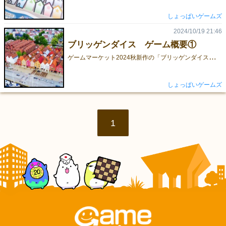
しょっぱいゲームズ
2024/10/19 21:46
ブリッゲンダイス ゲーム概要①
ゲ
ームマーケット2024秋新作の「ブリッゲンダイス」について、紹介していきます。 ①そもそも「ブリッゲン」ってなに？ …ブリッゲンはノルウェーにある地区の名前です。かつてハンザ同盟の影響下にあったドイツ人街に作られたカラフルな木造建築の倉庫群が今も観光客の目を引きます。 現在は様々なお店や宿舎として機能しているようですね。YouTubeなどで訪問している動画がお手軽に観られます。いい時代です。 大変風光明媚な街ですね。1979年には世界遺産に選ばれています。 しかし木造建築ゆえにたびたび火災に遭っているようです。 このブリッゲンダイスは、この倉庫群の街を作る事をテーマにしたボードゲームです。
しょっぱいゲームズ
1