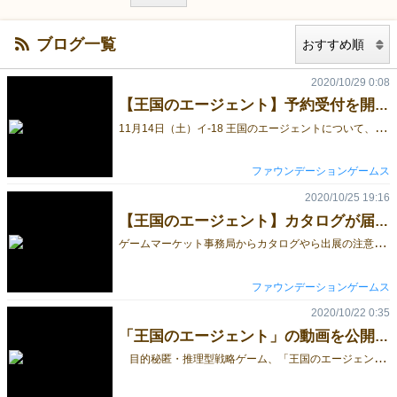
ブログ一覧
2020/10/29 0:08
【王国のエージェント】予約受付を開始しました
1
1月14日（土）イ-18 王国のエージェントについて、予約受け付けを開始しました。 下記フォームで入力の上、入力した時間にお越しください。 https://forms.gle/3APzUq5MWUThNv526 ご予約の時間にお越しいただけない場合、取り置きを解除させていただく場合がありますのでご了承ください。 リンク ゲームの紹介https://gamemarket.jp/game/177588 公式ホームページhttps://foundationgames.work/ You Tubehttps://www.youtube.com/watch?v=H5Z8Mn-wqkM Twitterhttps://twitter.com/faundationgames
ファウンデーションゲームス
2020/10/25 19:16
【王国のエージェント】カタログが届きました！＆ブース場所のご案内
ゲ
ームマーケット事務局からカタログやら出展の注意やら色々届きました・・・！ なんか数年前よりだいぶ分厚くなっている気がします・・・！ 盛況なんですね！ 自分達のブースは・・・ あった！71ページです！ ブースの場所はこちらです。壁が近くてわかりやすい！ 土曜日のみの出展になります。皆様、よろしくお願いします。 ゲームの紹介https://gamemarket.jp/game/177588 公式ホームページhttps://foundationgames.work/ You Tubehttps://www.youtube.com/watch?v=H5Z8Mn-wqkM Twitterhttps://twitter.com/faundationgames
ファウンデーションゲームス
2020/10/22 0:35
「王国のエージェント」の動画を公開しました！
目的秘匿・推理型戦略ゲーム、「王国のエージェント」の動画を公開しました。 プレイヤーは、他のプレイヤーには秘密にした勝利条件（密命）を満たすことで、勝利となります。 概要については動画に掲載されているので、ぜひご覧ください。 ゲームの紹介https://gamemarket.jp/game/177588 公式ホームページhttps://foundationgames.work/ You Tubehttps://www.youtube.com/watch?v=H5Z8Mn-wqkM Twitterhttps://twitter.com/faundationgames