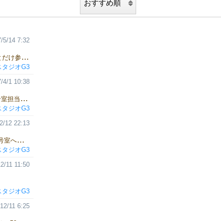
/5/14 7:32
スタジオG3・うめ小沢です。 ゲームマーケット2017春、ちょこっとだけ参加します。 前回出した食育系カードゲーム『JUST MEAT!!』のうち、パッケージにちょっと傷が入っちゃってるものを「アウトレット」として、1500円で頒布します。限定30個。 と思ったら、火加減チップがみあたらない。 各自、なにかで代用してもらうとして、じゃあ1000円でいかがでしょう、いかがでしょう。 11時まで、L40「米光とはらぺこゲームデザイナーズ」にいるので、お声がけください。 前回、終了後に気がついた誤字脱字の正誤表も配ってるよー（こちらはブース終了まで）
スタジオG3
/4/1 10:38
前回のアンケート設置からとても時間が空いてしまいました。801号室担当たきです。 アンケートにご回答いただいた方、ありがとうございました。すべてありがたく確認させていただきました。 複数回答可能な状態で長期間設置したアンケートなので、欲しいと考えてくださってる方は30～40人くらいじゃないかと予想しています。 小規模だけど、このまま「あきらめてください」と言ってしまうにはちょっと私には多い人数でした。 再販を目指したいけど、どうがんばっても単価が上がってしまうので 完成品にオマケをつけて、クラウドファンディングで再販プロジェクトを立ち上げました。 https://camp-fire.jp/projects/view/25649 高いです、単価。送料とか手数料とか、ままならない。。 ささやかですがオマケをつけてのAll-or-Nothingプロジェクトとしました。 プロジェクトが失敗したら製作は中止、資金はいただきません。小規模プロジェクトです。 支援募集は4月30日まで。達成したらそこから制作し、7月中に郵送でお届けを予定しています。 よろしくおねがいいたします！
スタジオG3
2/12 22:13
ゲームマーケット2016秋、おつかれさまでした。 おかげさまで801号室へようこそ！は午前中に完売しました。 ありがたくも再販のお問合せを複数いただきましたので、現在再販を検討しています。 再販は実現しても少数ロットになりますが、少数すぎると単価が上がってしまいます。 なるべく単価を上げずに欲しい方にお届けしたいので、どの程度欲しい方がいらっしゃるのか、ご意見をお聞かせください。 801号室へようこそ！再販アンケート よろしくおねがいします！
スタジオG3
2/11 11:50
スタジオG3
12/11 6:25