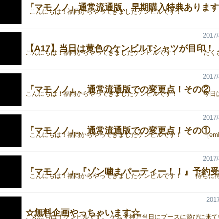
『マモノノ』通常流通版、早期購入特典あります
2017/
【A17】当日は黄色のケンビルTシャツが目印！
2017/
『マモノノ』、通常流通版での変更点！その②
2017/
『マモノノ』、通常流通版での変更点！その①
2017/
『マモノノ』『ゾン噛まパーティー！！』予約受
2017
☆無料企画やっちゃいます☆