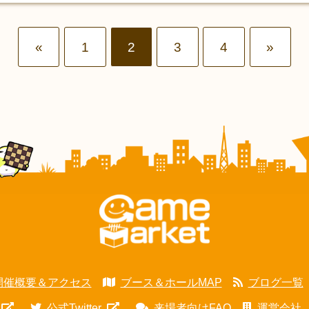
«
1
2
3
4
»
開催概要＆アクセス
ブース＆ホールMAP
ブログ一覧
公式Twitter
来場者向けFAQ
運営会社