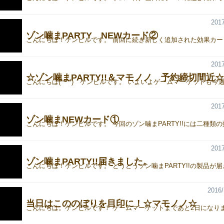
2017
ゾン噛まPARTY NEWカード②
2017
☆ゾン噛まPARTY!!＆マモノノ 予約締切間近☆
2017
ゾン噛まNEWカード①
2017
ゾン噛まPARTY!!届きました。
2016/
当日はこののぼりを目印に！☆マモノノ☆