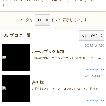
す！
ブログを
件ずつ表示しています
ブログ一覧
2017/5/16 7:30
ルールブック追加
ご
来場の皆様、ゲームマーケットお疲れ様でした。 スペードゲームズへお越しくださった皆様、ありがとうございました。 この度「愛しのザボーン!!」のルールブックをアップします。 ご興味を持たれた方、ルールブックを印刷したい方はどうぞお使いください。 愛しのザボーン!! _ルールブック （徐々にホームページの方も更新いたします）
spade games
2016/5/4 14:15
合将棋
人
間が勝つ！！ どもどもspadegamesです。 将棋をプレイできる将棋でないゲームを再販します。その名も合将棋(あいしょうぎ)です。 詳しくはホームページをどうぞ。ただホームページは作りかけなので夜に再アップします。申し訳ないです。ゲームマーケット全力で臨みますのでよろしくお願いします！ 合将棋
spade games