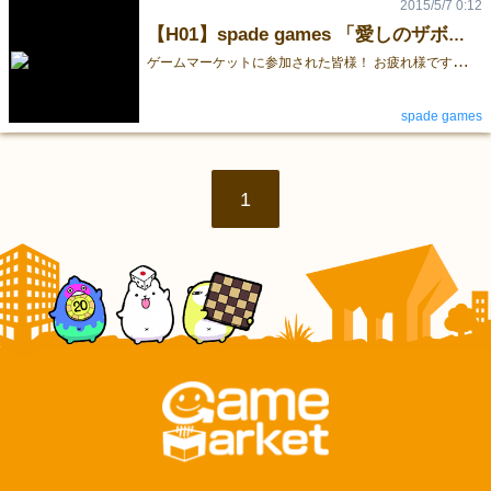
2015/5/7 0:12
【H01】spade games 「愛しのザボ～ン！」説明書の訂正
ゲ
ームマーケットに参加された皆様！ お疲れ様です。 はじめまして spade games です。 ゲームマーケット当日は情報発信がなかったのにもかかわらず、足を運んでくださった皆様、ご購入してくださった皆様、誠にありがとうございます。 初めての出展でバタバタしたところもありましたがおかげさまでなんとか終了しました。 さて、本題の前にお知らせがあります。 ご購入された皆様、ルールブックにはわかりづらい点があると思います。近々ホームページを立ち上げますので、その中でわかりやすい解説を導入したいと考えています。本当はゲームマーケット前に公開すべき内容でしたが、申し訳ありませんが間に合いませんでした。 本題のルールブックの訂正箇所を記します。 「愛しのザボ～ン」の初期手札を ・3人プレイの時は各自14枚、4人プレイの時は各自13枚... としていましたが、本当は ・プレイ人数にかかわらず各自9枚 が正しいルールとなっております。ご確認ください。 何か気づいた点や質問等がございましたら是非ご連絡ください。 mail:messageあっとまーくspadegames.net (あっとまーく、は@に変換よろしくお願いします)
spade games
1