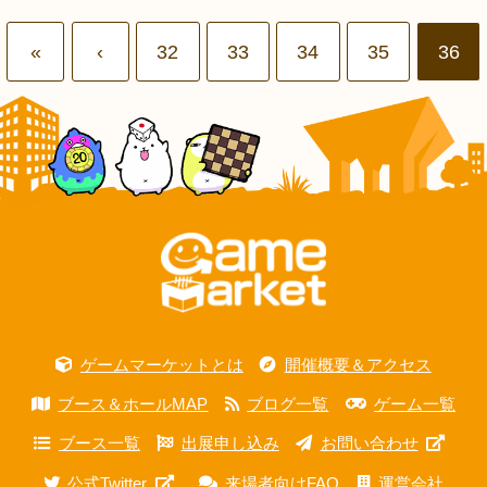
«
‹
32
33
34
35
36
ゲームマーケットとは
開催概要＆アクセス
ブース＆ホールMAP
ブログ一覧
ゲーム一覧
ブース一覧
出展申し込み
お問い合わせ
公式Twitter
来場者向けFAQ
運営会社