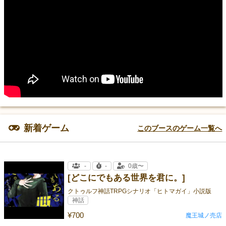
新着ゲーム
このブースのゲーム一覧へ
-
-
0歳〜
[どこにでもある世界を君に。]
クトゥルフ神話TRPGシナリオ「ヒトマガイ」小説版
神話
¥700
魔王城ノ売店