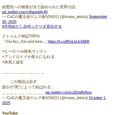
凶悪犯への報復が法で認められた世界の話。
pic.twitter.com/yBjpw8Ar49
— CoCの魔王@ゲムマ春5/24(日) (@maou_iekizu)
September
30, 2025
#月初めだし自作シナリオ宣伝する
クトゥルフ神話TRPG
『Gin fizz, Gin and tonic.』
https://t.co/lRnLeUcMBR
×ヒーローvs雑魚ヴィラン
×アンドロイドや亜人になれる
×終焉と誕生
＿＿＿＿＿＿＿＿＿＿＿
この物語は必ず
誰かの"死"によって結ばれる。
＿＿＿＿＿＿＿＿＿＿＿
pic.twitter.com/uJ8Jg8VAox
— CoCの魔王@ゲムマ春5/24(日) (@maou_iekizu)
October 1,
2025
YouTube