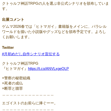
クトゥルフ神話TRPGの人を選ぶ非公式シナリオを頒布していま
す。
出展コメント
ゲムマ2026春では「ヒトマガイ」書籍版をメインに、パラレル
ワールドを描いた小説版やグッズなどを頒布予定です。よろし
くお願いします。
Twitter
#月初めだし自作シナリオ宣伝する
クトゥルフ神話TRPG
『ヒトマガイ』
https://t.co/ANVLxgeQLP
×警察の秘密組織
×死者の成仏
×断罪と贖罪
＿＿＿＿＿＿＿＿＿＿＿＿＿＿
エゴイストのお前らに捧ぐーー。
＿＿＿＿＿＿＿＿＿＿＿＿＿＿