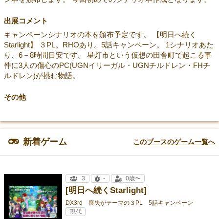
出展コメント
キャンペーンシナリオの本を頒布予定です。 【明日へ続く
Starlight】 ３PL。RHOあり。5話キャンペーン。 1シナリオあた
り、6－8時間目安です。 星灯市という仮想の田舎町で起こる事
件に3人の傷心のPC(UGNイリーガル・UGNチルドレン・FHチ
ルドレン)が挑む物語。
その他
新着ゲーム
このブースのゲーム一覧へ
3
-
0歳〜
[明日へ続くStarlight]
DX3rd 喪失がテーマの３PL 5話キャンペーン
現代