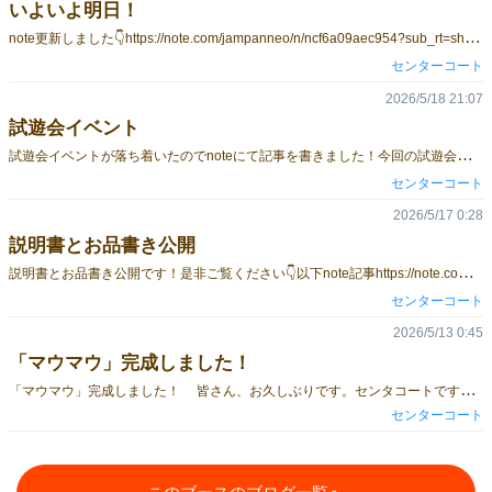
いよいよ明日！
n
ote更新しました👇https://note.com/jampanneo/n/ncf6a09aec954?sub_rt=share_pb[RASYSA]から[マウマウ]までつながるエピソードです。是非ご覧ください予約本日5/22(金）までです！👇https://forms.gle/5dnk2y17XgvsbfBy7いよいよゲームマーケットまであと1日！明日は沢山の人に出会えたら嬉しいです♪センターコートG-06でお待ちしております。」
センターコート
2026/5/18 21:07
試遊会イベント
試
遊会イベントが落ち着いたのでnoteにて記事を書きました！今回の試遊会巡りは改めてセンターコートとして大切にしていきたい事を感じさせてくれる素敵な経験になることが出来ました！是非ご覧ください！👇note記事https://note.com/jampanneo/n/n65cc1add5ecb
センターコート
2026/5/17 0:28
説明書とお品書き公開
説
明書とお品書き公開です！是非ご覧ください👇以下note記事https://note.com/jampanneo/n/n067f924572ff?sub_rt=share_pb👇予約フォームhttps://forms.gle/yQm9BPuoqMfAGSNo9
センターコート
2026/5/13 0:45
「マウマウ」完成しました！
「
マウマウ」完成しました！ 皆さん、お久しぶりです。センタコートです。この度ゲームマーケット2026春の新作「マウマウ」が完成した事をご報告させていただきます。ひとつの作品を完成させる、前回のゲームマーケットで初参加で右も左も分からない事だらけだった自分たちがただ前だけ向いて進んで出来上がった「コマーシャる」を経てどういう経緯を経て完成までに至ったかを少しづつblogで綴りたいと思います。まず、皆さんにご報告させていただきます。この度、ゲームマーケット2026春の公式のサークルカット及びフォアシュピールでの告知で載せていた新作「ロックハンド」は販売を延期させていただく事になりました。当初センタコートは岩手を題材にしたゲームをと考えたカルタゲームを考えておりました。令和8年4月20日（月）三陸沖を中心とした大きな地震の発生を目にした時、実際に津波が発生したり、山火事が発生した岩手の状況を見て、今この現状で堂々と「ロックハンド」を出せるタイミングではないとチームで協議の末判断しました。 ゲームのシステムもばっちり組まれており、カードのデザイン、テストプレイ会での手ごたえ全てが順調の中での決断はチーム一同とても難しい判断でした。当初はゲームマーケット2026（春）やフォアシュピール東京への出展も今回はキャンセルという状況の中、チームで話し合いの末生まれたのは今回発表された「マウマウ」です。 その想いはやはりボードゲーム制作が楽しいという想い、あきらめたくないという想いがありました。ゲームマーケットやフォアシュピールなどのイベントに出演するという前回での経験は想像以上に楽しくてけして忘れる事の出来ない光景をチーム一同感じてました。 また、その景色を見てみたい。そんな想いが繋がれたのが今回の「マウマウ」です。 山口を題材にしたボードゲームで、県名を英語で直訳したらの部分は「ロックハンド」から受け継がれているのですが、県名を英語で直訳したら必殺技になる！という新しいコンセプトをデザイナーのアイデアを聴いた時、驚きと共に何それ面白そう！というワクワク感がありました（笑）サウザンドロック、ラブプリンセス、サイレントヒル・・・・習いたての英語を使って妄想した中学時代を思い出させるゲーム性にとてもワクワクしている自分がいて、ゲーム制作を通して感じるあの「ゲーム制作って楽しい！」をまた感じさせてくれた瞬間でした。そしてこの記事を書いている5月上旬、ついに「マウマウ」が完成しました！チーム一同魂を込めた作品が出来たと胸を張っていえるそんな素敵な作品が出来たと感じております！是非5月23日（土）ゲームマーケット2026春G-06ブースで皆さんと笑顔溢れる日に出来たらと思います。予約も始まっておりますので是非手に取ってくれたら幸いです☟（予約フォーム）https://forms.gle/yQm9BPuoqMfAGSNo9 次回はフォアシュピール東京および各種PRイベントでの記事をアップします！お楽しみに♪
センターコート