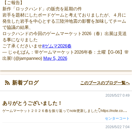
【ご報告】
新作「ロックハンド」の販売を延期の件
岩手を題材にしたボードゲームと考えておりましたが、４月に
発生した岩手を中心とする三陸沖地震の影響を加味してチーム
で協議の結果、
ロックハンドの今回のゲームマーケット2026（春）出展は見送
る事になりました
ご了承くださいませ
#ゲムマ2026春
— じゃむぱん：🌸ゲームマーケット2026年春：土曜【G-06】🌸
出展! (@jampanneo)
May 5, 2026
新着ブログ
このブースのブログ一覧へ
2026/5/27 0:49
ありがとうございました！
ゲ
ームマーケット２０２６春を振り返ってnote更新しました👇https://note.com/jampanneo/n/nc7998161287c?sub_rt=share_pwとても大きな気づきとご縁を頂いた大切なゲームマーケットとなりました本当にありがとうございました！
センターコート
2026/5/22 7:04