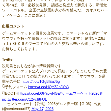
て叫べば、即・必殺技発動。 語感と発想力で勝負する、新感覚
ワードバトル。 全国の直訳愛好家が待ち望んだ、 カオスなパー
ティゲーム、ここに爆誕！
出展コメント
ゲームマーケット２回目の出展です。 コマーシャると新作「マ
ウマウ」を持って幕張メッセの舞台に立ちます！ 是非5月23日
（土）G-０６のブースで沢山の人と交流出来たら嬉しいです。
お待ちしております。
Twitter
説明書とおしながきの情報解禁です
ゲームマーケット公式ブログにて詳細アップしました 予約の受
付及びBOOTHでの販売も行っております！ 「マウマウ」を是
非その手に
https://t.co/1Gg5IEaJ5g
👇予約フォーム
https://t.co/HQYZJh8Yo3
👇BOOTH
https://t.co/eD9FYpwNGa
#ゲームマーケット2026春
pic.twitter.com/C12vcf8FUL
— センターコート【公式】2026ゲムマ春土曜【G-06】出展
(@centercourt97)
May 17, 2026