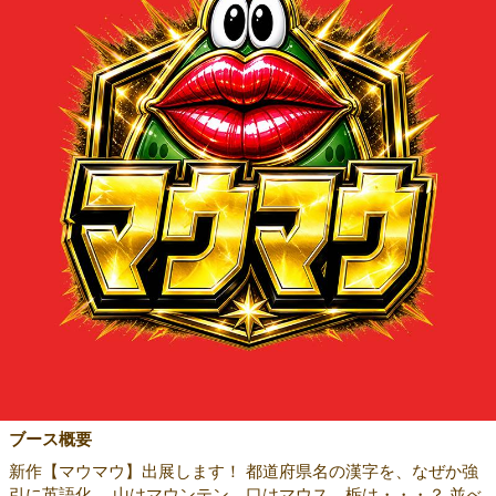
ブース概要
新作【マウマウ】出展します！ 都道府県名の漢字を、なぜか強
引に英語化。 山はマウンテン、口はマウス、栃は・・・？ 並べ