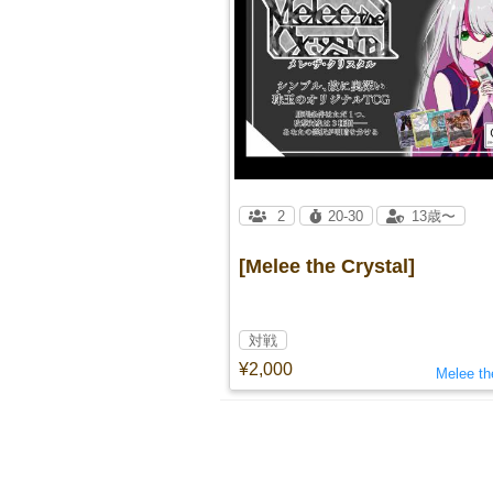
2
20-30
13歳〜
[Melee the Crystal]
対戦
¥2,000
Melee th