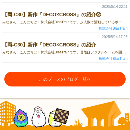
2025/5/14 22:11
【両-C30】新作『DECO×CROSS』の紹介②
み
なさん、こんにちは！株式会社BlasTrainです。少人数で活動しているボードゲーム部が、今回初出展をいたします！今回、頒布いたします『DECO×CROSS』の補足説明などをさせていただきます。■タイトルDECO×CROSS■プレイ人数２～４人■プレイ時間１５～３０分■対象年齢７歳～ 詳細な説明はこちら！■補足説明など『DECO×CROSS』は、アブストラクトなゲームな為、２人ではかなりガチでの対戦になります！ボード配置が代わる性質上、まったく同じ状況にはなりづらいですが、先攻、後攻で有利差などを感じた場合は、初期得点を付与する（囲碁でいうコミ）など、ご調整を行ってください 気になった方はぜひお手にとって見てください！予約フォームはこちら！https://forms.gle/zi6jhMQYcZHhSRhM6締切は、5/16終日中までとなります。※先行予約の方から、BlasTrainのノベルティグッズを無料でプレゼントいたします。※得点一覧に一部エラーがあり、訂正用の得点一覧のペーパーおよび得点一覧カードに貼り付けるシールをお渡しいたします。
株式会社BlasTrain
2025/5/14 17:05
【両-C30】新作『DECO×CROSS』の紹介
み
なさん、こんにちは！株式会社BlasTrainです。普段はデジタルゲームを開発・運用しているBlasTrainですが、会社内のボードゲーム部として、今回ゲームマーケットに出店させていただくことになりました！少人数で行っている活動ですが、頑張って継続してまいりますので応援よろしくお願いいたします。さっそくですが今回、初出店にあたり持ち込む新作について紹介します！■タイトルDECO×CROSS■プレイ人数２～４人■プレイ時間１５～３０分■対象年齢７歳～■説明書説明書はこちら得点一覧はこちら ■内容『DECO×CROSS』はボードにチップを配置していき、得点を競い合うアブストラクトな対戦パズルゲームです１．各プレイヤーはそれぞれボードを１枚と３６枚のチップを持ちます２．スタートプレイヤー（最初にチップを置く人）からボードを配置します３．ボードは既におかれているボードに重なっておらず、１マス以上接していればどのような形でも配置できます４．すべてのボードが配置された後、スタートプレイヤーから好きな箇所にチップを１枚配置します ５．１周目限定で、全員すでにおかれているチップの周囲にしかチップを置くことができません６．２周目以降は自由配置となり、ボードに１枚ずつチップを置いていきながら、より大きい形を作成して高得点を目指します７．全員がすべてのチップを配置し終えたらゲーム終了です。得点計算をして最も高得点のプレイヤーが勝利します ■こんなところがおすすめ①わかりやすくシンプルなルール！②２人でのガチバトルだけでなく、複数人でワイワイガヤガヤとプレイすることも可能！気になった方はぜひお手にとって見てください！予約フォームはこちら！https://forms.gle/zi6jhMQYcZHhSRhM6締切は、5/16終日中までとなります。※先行予約の方から、BlasTrainのノベルティグッズを無料でプレゼントいたします。※得点一覧に一部エラーがあり、訂正用の得点一覧のペーパーおよび得点一覧カードに貼り付けるシールをお渡しいたします。■余談『DECO×CROSS』は中の人が昔作ったゲーム（非売品・非公開）を再デザインしたボードゲームです。せっかくなので多くの人に触れてもらいたいという思いからこの度、頒布へと至りました。たくさんの人に楽しんでいただけると幸いです。 当日はこちらでお待ちしております！
株式会社BlasTrain
このブースのブログ一覧へ