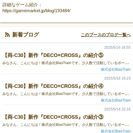
詳細なゲーム紹介：
https://gamemarket.jp/blog/193484/
新着ブログ
このブースのブログ一覧へ
2025/5/16 16:55
【両-C30】新作『DECO×CROSS』の紹介⑤
み
なさん、こんにちは！株式会社BlasTrainです。少人数で活動しているボードゲーム部が、今回初出店をいたします！今回、頒布いたします『DECO×CROSS』の拡張ルールについてのご説明をいたします。■タイトルDECO×CROSS詳細な説明はこちら！『DECO×CROSS』に慣れたら拡張ルールから選択した能力を持ってプレイする、なども可能です。■拡張ルール①初期点数＋2点②チップ1枚のマイナス点を無効にできる③チップを置く際、好きなタイミングで2度形の計算に 使用できるチップを置くことができる(上限1枚) ※ゲーム中1枚のみおけ、そのチップのみ2度計算できます④得点計算時、1枚の形、2枚の形、3枚の形、4枚の形 と1枚の形から順番に得点された形があった場合、 連続した最大の枚数-2点の点数を追加で得る ※「1枚、2枚、3枚、4枚、5枚、7枚」の形で点数を得られた 場合、「5(枚)-2=3点」の点数を得ます。 「2枚、3枚、4枚、5枚、5枚、7枚」の場合、 「0(枚)-2=-2点」の点数を得られます。⑤1週目の隣接ルール(7.1)を無視して 最初から好きな場所にチップを置ける各プレイヤーの能力に気をつけながらプレイをするという考えることが増えるのでさらに盤面の把握が難しくなる要素となります！ぜひプレイしてみてください！予約フォームはこちら！https://forms.gle/zi6jhMQYcZHhSRhM6締切は、5/16終日中までとなります。※先行予約の方から、BlasTrainのノベルティグッズを無料でプレゼントいたします。※得点一覧に一部エラーがあり、訂正用の得点一覧のペーパーおよび得点一覧カードに貼り付けるシールをお渡しいたします。 ■30秒でわかる解説動画↓
株式会社BlasTrain
2025/5/16 16:23
【両-C30】新作『DECO×CROSS』の紹介④
み
なさん、こんにちは！株式会社BlasTrainです。少人数で活動しているボードゲーム部が、今回初出店をいたします！今回、頒布いたします『DECO×CROSS』の30秒でわかる解説動画を公開いたしました！ぜひ、動画からもご確認ください！■タイトルDECO×CROSS予約フォームはこちら！https://forms.gle/zi6jhMQYcZHhSRhM6締切は、5/16終日中までとなります。※先行予約の方から、BlasTrainのノベルティグッズを無料でプレゼントいたします。※得点一覧に一部エラーがあり、訂正用の得点一覧のペーパーおよび得点一覧カードに貼り付けるシールをお渡しいたします。
株式会社BlasTrain
2025/5/14 22:16
【両-C30】新作『DECO×CROSS』の紹介③
み
なさん、こんにちは！株式会社BlasTrainです。少人数で活動しているボードゲーム部が、今回初出展をいたします！今回、頒布いたします『DECO×CROSS』の補足説明などをさせていただきます。■タイトルDECO×CROSS■プレイ人数２～４人■プレイ時間１５～３０分■対象年齢７歳～ 詳細な説明はこちら！■補足説明など『DECO×CROSS』に含まれるチップは、裏表でそれぞれデザインを変えてあります。拡張ルールの能力用のデザインにはなるのですが、なんと！ それを利用して２箱購入すると８人でのプレイも可能です！！ただし、８人プレイですと対戦を加速させるための「１周目ルール（すでに置かれているチップの周囲にしか置けない）」のせいで、最初の方のプレイヤーのチップが周囲を囲まれてしまうことにより、マイナスが強制されてしまいます。そのあたりを整備した多人数プレイ用のルールや、チーム戦ルールなどの拡張要素を今後の展開として考えています。※ルールなどは無料配布予定興味がありましたら、ぜひX（旧Twitter）などのフォローをよろしくお願いいたします！また５人くらいであれば、プレイ感はそこまで変わらないので、４人じゃ足りないよ！という人は、ぜひ２箱目のご購入をご検討ください！予約フォームはこちら！https://forms.gle/zi6jhMQYcZHhSRhM6締切は、5/16終日中までとなります。※先行予約の方から、BlasTrainのノベルティグッズを無料でプレゼントいたします。※得点一覧に一部エラーがあり、訂正用の得点一覧のペーパーおよび得点一覧カードに貼り付けるシールをお渡しいたします。
株式会社BlasTrain