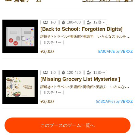
1-0
180-400
12歳〜
[Back to School: Forgotten Digits]
謎
解き×トラベル×美術館×英語力 いろんなスキルを試されるかつ学べる体験の謎解き
ミステリー
¥3,000
E/SCAP/E by VERXZ
1-0
120-420
12歳〜
[Missing Grocery List Mysteries ]
謎
解き×トラベル×美術館×博物館×英語力 いろんなスキルを試されるかつ学べる体験の謎解き
ミステリー
¥3,000
(e)SCAP(e) by VERXZ
このブースのゲーム一覧へ