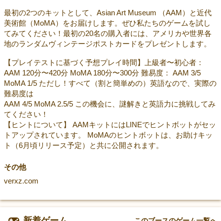
最初の2つのキットとして、Asian Art Museum （AAM）と近代
美術館（MoMA）をお届けします。ぜひ私たちのゲームを試し
てみてください！最初の20名の購入者には、アメリカや世界各
地のランダムヴィンテージポストカードをプレゼントします。
【プレイテストに基づく予想プレイ時間】上級者〜初心者：
AAM 120分〜420分 MoMA 180分〜300分 難易度： AAM 3/5
MoMA 1/5 ただし！すべて（割と簡単めの）英語なので、実際の
難易度は
AAM 4/5 MoMA 2.5/5 この機会に、謎解きと英語力に挑戦してみ
てください！
【ヒントについて】 AAMキットにはLINEでヒントボットがセッ
トアップされています。 MoMAのヒントボットは、お助けキッ
ト（6月頃リリース予定）と共に公開されます。
その他
verxz.com
新着ゲーム
このブースのゲーム一覧へ