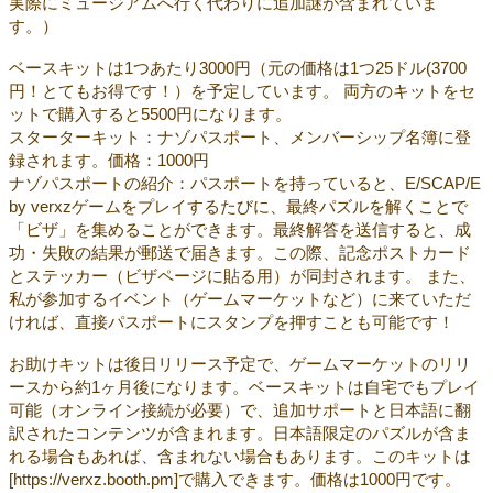
実際にミュージアムへ行く代わりに追加謎が含まれていま
す。）
ベースキットは1つあたり3000円（元の価格は1つ25ドル(3700
円！とてもお得です！）を予定しています。 両方のキットをセ
ットで購入すると5500円になります。
スターターキット：ナゾパスポート、メンバーシップ名簿に登
録されます。価格：1000円
ナゾパスポートの紹介：パスポートを持っていると、E/SCAP/E
by verxzゲームをプレイするたびに、最終パズルを解くことで
「ビザ」を集めることができます。最終解答を送信すると、成
功・失敗の結果が郵送で届きます。この際、記念ポストカード
とステッカー（ビザページに貼る用）が同封されます。 また、
私が参加するイベント（ゲームマーケットなど）に来ていただ
ければ、直接パスポートにスタンプを押すことも可能です！
お助けキットは後日リリース予定で、ゲームマーケットのリリ
ースから約1ヶ月後になります。ベースキットは自宅でもプレイ
可能（オンライン接続が必要）で、追加サポートと日本語に翻
訳されたコンテンツが含まれます。日本語限定のパズルが含ま
れる場合もあれば、含まれない場合もあります。このキットは
[https://verxz.booth.pm]で購入できます。価格は1000円です。