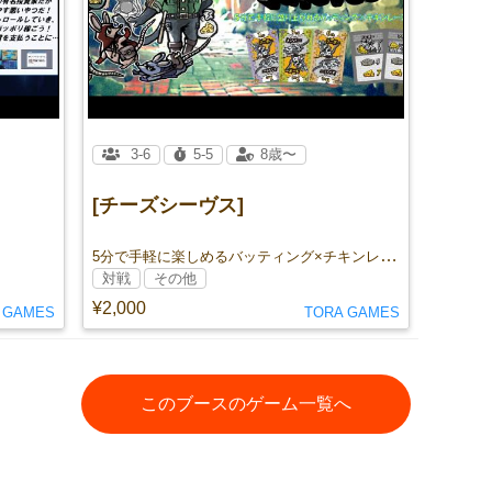
3-6
5-5
8歳〜
[チーズシーヴス]
5分で手軽に楽しめるバッティング×チキンレース！！
！
対戦
その他
¥2,000
 GAMES
TORA GAMES
このブースのゲーム一覧へ