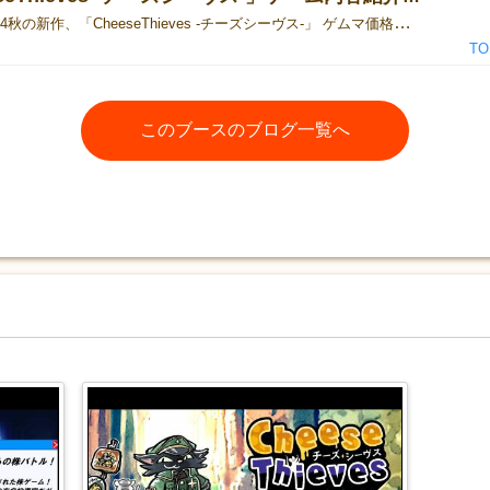
ゲムマ2024秋の新作、「CheeseThieves -チーズシーヴス-」 ゲムマ価格￥2,000で販売いたします。 今回はゲーム内容について紹介したいと思います。 ゲーム内容 プレイヤーは泥棒グループのネズミになり、ネコ警察の目を気にしながら、チーズを盗んでいきます。 各々のグループ内での役割を決めながら、ネコ警察に逮捕されないギリギリの範囲で、より多くのチーズの獲得を目指します。 プレイヤーは全員一斉に１枚ずつカードを公開しあいます。公開したカードによって、各々が盗みの際に「リーダー」と「メンバー」のどちらの役割を担うかが決定し、役割に応じたポイントを獲得します。 勝つためにはチーズポイントを多く獲得する必要がありますが、付随するネコポイントを多く獲得すると、ネコ警察に逮捕されてしまいます。 ７ラウンドを終え、逮捕されることなく、最も多くのチーズを獲得したプレイヤーの勝利です。 ラウンドの流れ 1.リーダー報酬の公開 リーダー報酬カードの山札から１枚めくり公開します。 2.手札の選択 各プレイヤーは、公開する手札カードを１枚選んだうえで「リーダー」か「メンバー」のどちらか希望する役割を選び、公開します。 3.役割の決定 リーダーを希望した「リーダー候補」の中で、最も小さい数字の手札カードを出した人がリーダーになります。他の「リーダー候補」はリーダー争いに敗れ、カードは捨て札になり、このラウンドはカードを獲得できません。 同じ数字の「リーダー候補」が複数いる場合、それら全てが打ち消し合い、捨て札になります。この場合、残った「リーダー候補」の中で最も小さい数字の「リーダー候補」がリーダーとなります。 メンバーを希望した「メンバー候補」たちは基本的にどの数字でもメンバーとなります。 ただし、公開されているカードの中に「リーダー候補」が不在の状況になった場合、最も小さい数字の「メンバー候補」が、「リーダー候補」に祭り上げられてしまいます！ （最も小さい数字の「メンバー候補」が複数いる場合は、その全員が「リーダー候補」になるので、同じ数字の「リーダー候補」同士となり打ち消し合います） 4.カードの獲得 捨て札にならずにリーダーかメンバーになったプレイヤーは、以下のカードを獲得します。 リーダー：自分の公開したカードとリーダー報酬カード メンバー：自分の公開したカード カードを獲得するたび、自分の手元に裏向きに積み重ねていきます。積み重ねているカードは、全７ラウンドが終了するまで、獲得した本人含め誰も表面を確認できません。 つまり、誰がどれくらいポイントを獲得したかを自分の頭で覚えていきながら、駆け引きを繰り返していかなければならないのです！ ゲームの終了 ラウンドを７回繰り返し、手札が無くなったら、以下の流れで勝者を決めます。 1.逮捕者の決定 各プレイヤーは、手元の全ての獲得カードのネコポイントを合計します。 その結果、ネコポイントが最多（５～６人プレイ時は最多と２位）のプレイヤーは、ネコ警察に逮捕されて敗北してしまいます。 2.チーズ王の決定 逮捕されなかったプレイヤーたちは、手元の全ての獲得カードのチーズポイントを合計します。 チーズポイントが最多のプレイヤーが、ゲームに勝利します！ ゲームのコツ このゲームでよく考えるべきところは、カードを「いかに獲得するか」と「いかに獲得しないか」です。 各手札カードは、チーズポイント・ネコポイントが同じ数値になっています。 一方リーダー報酬カードは、ネコポイントに比べてチーズポイントの数値が高くなっているため、高コスパでチーズポイントを獲得できます。 そのため、出来るだけリーダー報酬カードを獲得したいと思うかもしれませんが、いくらコスパが高くてもネコポイントを既に多く取ってしまっている場合は「カードを獲得しない立ち回り」も必要になってきます。 例えば、「1」などの数字の小さい手札カードは「リーダー」で出すとリーダー報酬カードを獲得しやすいため、「メンバー」で出したほうがいいかもしれません。 また、「6」などの数字の大きい手札カードは「メンバー」で出すと6ネコポイントを獲得してしまうため、あえて「リーダー」で出して負けて、カード獲得の回避を狙うのもありでしょう。 また、リーダー報酬カードの中には「ワイロ」というカードがあり、これはチーズポイントを少し減らす代わりにネコポイントを大きく減らせるものとなっています。 ネコポイントを取りすぎている場合は、何とかこのカードを獲得したいところです。 余談ですが、パッケージのイラストは、ネコ警察がワイロのチーズをもらってる光景となっています。 この世界の警察は腐敗しており、こういう汚職はあちこちで起きているのです…。 このゲームは上記のように戦略的な要素がある一方、他のプレイヤーの出すカードによって思わぬ結果になったり、獲得ポイントの記憶違いによって勝敗が分かれたりすることも多々あります。 そのため、子どもやゲーム初心者の方でも、ゲーマーの方に勝てる可能性はじゅうぶんあるゲームとなっています。 実際テストプレイにおいて、小学生の子どもが大人のゲーマーたちを抑えて1位になる光景が、何度か見られました。 チーズシーヴスは、ファミリー層からゲーマーまで、幅広いプレイヤーの方々に楽しんでいただけるゲームになっています。 ままならない展開に一喜一憂しながら、ゲームを楽しんでもらえたらと思います。
TO
このブースのブログ一覧へ