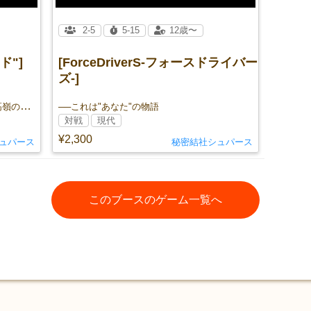
2-5
5-15
12歳〜
ド"]
[ForceDriverS-フォースドライバー
ズ-]
『弱点』を探り、『能力』を伸ばし、高嶺の花の『恋心』を掴み取れ！
──これは"あなた"の物語
対戦
現代
¥2,300
ュパース
秘密結社シュパース
このブースのゲーム一覧へ