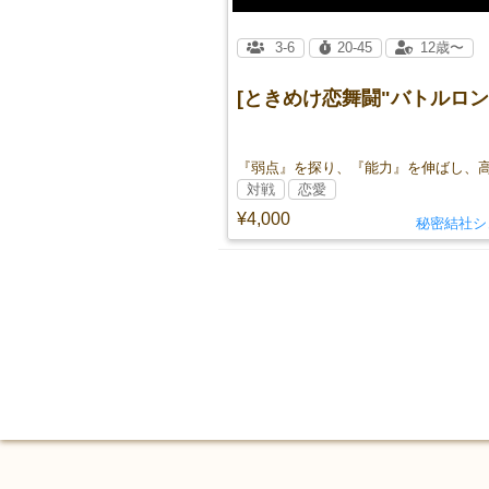
3-6
20-45
12歳〜
[ときめけ恋舞闘"バトルロン
対戦
恋愛
¥4,000
秘密結社シ