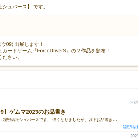
社シュパース】 です。
曜ウ09) 出展します！
ードゲーム『ForceDriverS』の２作品を頒布！
ください。
2023
09】ゲムマ2023のお品書き
こんばんは。秘密結社シュパースです。 遅くなりましたが、以下お品書きとなります。 試遊もできますのでぜひ【ウ09:秘密結社シュパース】ブースに遊びに来てください。 ■お品書き
秘密結
2023