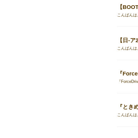
【日-ア
『ときめ