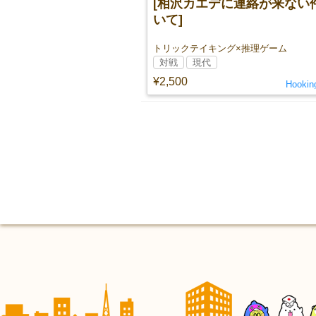
[相沢カエデに連絡が来ない
いて]
トリックテイキング×推理ゲーム
対戦
現代
¥2,500
Hookin