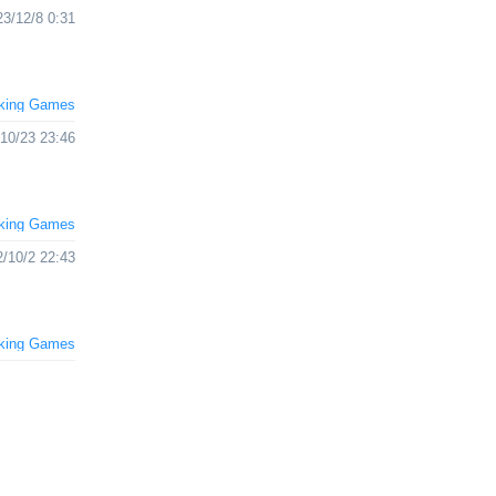
23/12/8 0:31
king Games
10/23 23:46
king Games
/10/2 22:43
king Games