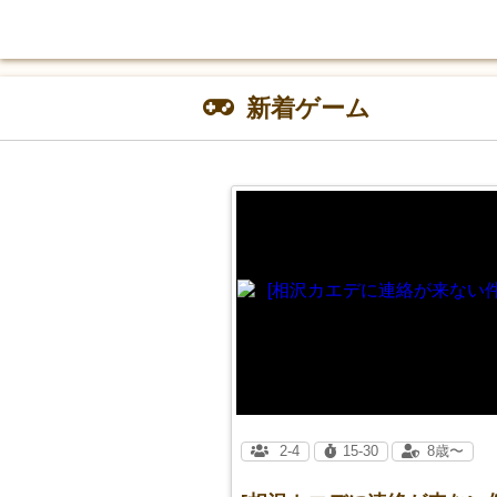
新着ゲーム
2-4
15-30
8歳〜