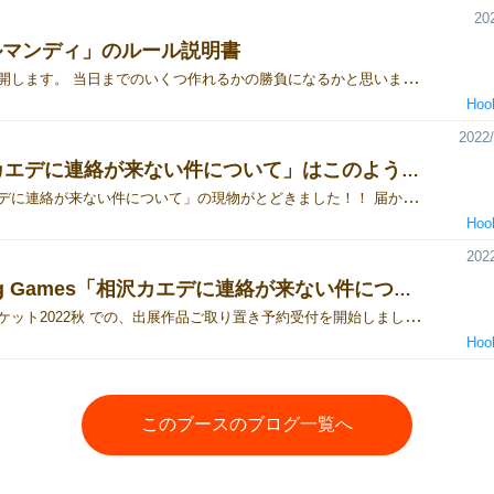
20
ルマンディ」のルール説明書
ルールを公開します。 当日までのいくつ作れるかの勝負になるかと思いますがよろしくお願い致します。 明日にはビジュアル含め公開できればと思っています。 内容物 プレイカード：33枚（11×3） サイコロ：1個 キューブ：9個（3色、各3個） 共通ノルマエリアカード：1枚 個人ノルマエリアカード：2枚 得点エリアカード：2枚 得点マーカー：2個 ゲームの概要 あなたはアットホームな会社に入社した2人の一人です。試用期間の3カ月を目立たずに過ごし、一般社員として入社することが目標です。責任を避けつつ、3カ月をのらりくらりと過ごしましょう！ ゲームの準備 ゲームは3ラウンド行います。 個人ノルマエリアカードを各自1枚受け取ります。 得点マーカーを個人ノルマエリアカードの0点の位置に配置します。 プレイカードをよくシャッフルし、各プレイヤーに13枚配ります。 残りのプレイカードは山札とし、裏向きで重ねて配置します。 山札の一番上のカードを表向きにします。 サイコロを3回振り、共通ノルマエリアカードにキューブを配置します。例:1回目の数値は赤色、2回目は黄色、3回目は青色 ゲームの遊び方 各ラウンドではトリックと呼ばれる手順を13回行います。 各トリックにおいては、一方のプレイヤーがリード(トリックの1枚目のカードを出すこと)、もう一方のプレイヤーがフォロー(トリックの2枚目のカードを出すこと)を行います。 各プレイヤーが出した2枚のカードのスート(カードの種類)とランク(カードの数字)に基づき、どちらかが1人のプレイヤーがトリックに勝利したかを判断します。 トリック カードを出す：各プレイヤーは、手札からカードを1枚表向きで出します。先に出すカードがリード、後に出す方がフォローです。 リード 得点の少ないプレイヤーが最初のトリックのリードを行います。その後のトリックでは、前回のトリックの勝者が次のトリックのリードを行います。リードのプレイヤーは任意のプレイカードを出すことができます。リードが出したプレイカードのスートが、そのトリックのリードスートとなります。 フォロー 一方のプレイヤーがリードしたらもう一方のプレイヤーが可能であればリードスートと同じスートのプレイカードを出さなければいけません。 ランクに関しては任意のものを選んで出すことができます。フォローのプレイヤーがリードスートのプレイカードを持っていない場合に限り、他のスートのプレイカードを出すことができます。 プレイカード効果 プレイカードによっては場に出した時に効果を発動するプレイカードがあります(後述)。 ※このゲームは切り札ありのマストフォローのゲームです。 共通エリアの最大の数値にサイコロを配置しているスートが切り札スートになります。（複数ある場合は両方切り札スートになります） 山札の一番上の表になっているランク(数字)が切り札ランクになります。 切り札の優先順位は以下の通りになります。 切り札ランク > 切り札スート > リードスート トリックの勝者判定 プレイヤーがプレイカードを1枚ずつだしたらトリックの勝者を決定します。 出されたカードのスートとランクおよびリードスート、切り札スート、切り札ランクを確認してください。 切り札スート or ランクあり 切り札スート or ランクが1枚でも出されていた場合、切り札スート or ランクを出していたプレイヤーがトリックの勝者となります。 2枚切り札が出されている場合は切り札ランクを出しているプレイヤーが勝利となります。 切り札スートのみの場合はランクが高いプレイカードを出したプレイヤーが勝者となります。 切り札スートなし 2枚のカードが切り札ではない場合はランクが高いプレイカードを出したプレイヤーが勝者となります。 トリックの勝者はタスクを解決 タスクは「共通タスク」、「個人タスク」、「不要タスク」の3つです。 トリックの勝者はどのタスクを解決するかを決定します。 「共通タスク」、「個人タスク」に解決できる場合は優先します。 「共通タスク」、「個人タスク」の勝利時のスートと同じタスクを解決できます。 「共通タスク」、「個人タスク」が解決できない場合は「不要タスク」エリアに配置します。 解決に使用したトリックは、何トリック勝利したか分かるようにしてください。 ラウンド終了 13トリック終了した後、ラウンド終了の処理を行います。 各種タスクエリアが解決されているかを判断します。 【共通タスクエリア】【個人タスクエリア】の両方からタスクが無くなっている場合は、ラウンドで勝利したトリック数の点数。 【共通タスクエリア】の解決されているスート：各スートごとに一番多く解決したプレイヤーが2点。 【共通タスクエリア】にて1回も解決していないプレイヤーがいる場合：1回も解決していないプレイヤーが-2点。 【共通タスクエリア】にて達成されていないスートが存在する場合：全プレイヤー-2点。 【個人タスクエリア】にて達成されていない場合：達成していないプレイヤーが-3点-未達成のタスク数。 【不要エリア】は3ラウンド目のみ配置しているタスク数×-1点。 次のラウンドの準備 「個人タスク」、「共通タスク」を0に戻します。 【不要エリア】に配置したトリック数分、個人タスクエリアにタスクを追加する（色の配分は自由）。 全プレイカードを集め、シャッフルして新しいラウンドを始めます。 ゲーム終了 ポイントが0以上で1番0に近いプレイヤーが勝利者となります。
Hoo
2022/
「相沢カエデに連絡が来ない件について」はこのような方におすすめです！！
「相沢カエデに連絡が来ない件について」の現物がとどきました！！ 届かないのでは？と思いながらひやひやしていました笑 というわけで、今回のブログ記事では「相沢カエデに連絡が来ない件について」をおすすめしたい方をまとめました！ 【嘘をつきたいプレイヤー】 「相沢カエデに連絡が来ない件について」は嘘をつくこと場であることを前提に作成したゲームになりますので嘘をつきたいプレイヤーは是非試してみてください。 【信じたい人】 1人も嘘をつかない場になる状態もあります。 そんな時に仲間を信じたい人が勝っても良いのかなぁと思ってますので「相沢カエデに連絡が来ない件について」は仲間を信じたい人にも是非プレイしてもらいたいです。 【仲間を裏切りたい人】 仲間を信じたい・・・そうは言っても勝つのは1人なので仲間に罠を仕掛けてみたりも戦術的に可能です。 場を混乱させたいプレイヤーも「相沢カエデに連絡が来ない件について」を是非お試しください。 最後まで読んでいただきありがとうございました。 【紹介ページ】 「相沢カエデに連絡が来ない件について」紹介ページ 【予約フォーム】 ＜2022秋 ご購入予約フォーム＞ いかがでしたか？もし興味がありましたら日曜日イ-06にてお待ちしております。 お会いできるのを楽しみにしております。
Hoo
2022
Hooking Games「相沢カエデに連絡が来ない件について」予約フォーム作成しました！
ゲームマーケット2022秋 での、出展作品ご取り置き予約受付を開始しました！ ＜2022秋 ご購入予約フォーム＞ 作品ブログは以下に書いてますので読んでいただければ幸いです 「相沢カエデに連絡が来ない件について」紹介ページ 今後は詳細な紹介情報更新していきます。
Hoo
このブースのブログ一覧へ